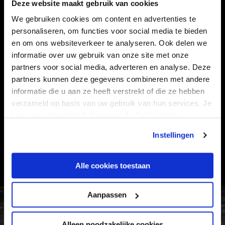
Deze website maakt gebruik van cookies
TEAMS
KAARTVERKOOP
We gebruiken cookies om content en advertenties te
STADION
BUSINESS
personaliseren, om functies voor social media te bieden
SUPPORTERS
en om ons websiteverkeer te analyseren. Ook delen we
informatie over uw gebruik van onze site met onze
partners voor social media, adverteren en analyse. Deze
partners kunnen deze gegevens combineren met andere
Informatie
informatie die u aan ze heeft verstrekt of die ze hebben
verzameld op basis van uw gebruik van hun services. Je
VEELGESTELDE VRAGEN
kan je toestemming beheren op de Cookiepagina.
CONTACT
Instellingen
WERKEN BIJ
VERTROUWENSPERSOON
Alle cookies toestaan
FC Utrecht<br>vanuit<br>het har
Aanpassen
Alleen noodzakelijke cookies