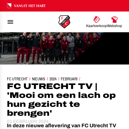
Ons nalatenschap
Kaartverkoop
Webshop
FC UTRECHT
FC UTRECHT TV | 'MOOI OM EEN LACH OP HUN GEZICHT TE BREN
NIEUWS
2024
FEBRUARI
FC UTRECHT TV |
'Mooi om een lach op
hun gezicht te
brengen'
01 FEBRUARI 2024
In deze nieuwe aflevering van FC Utrecht TV