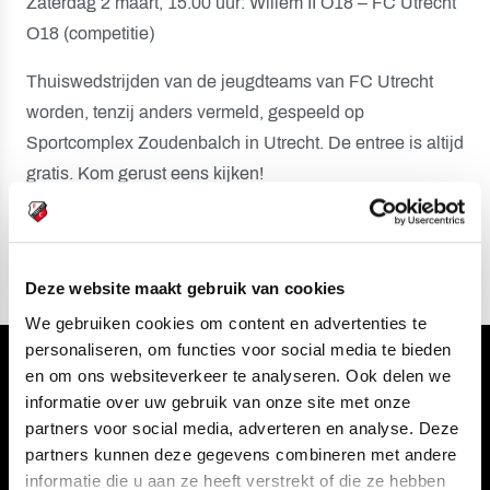
Zaterdag 2 maart, 15.00 uur: Willem II O18 – FC Utrecht
O18 (competitie)
Thuiswedstrijden van de jeugdteams van FC Utrecht
worden, tenzij anders vermeld, gespeeld op
Sportcomplex Zoudenbalch in Utrecht. De entree is altijd
gratis. Kom gerust eens kijken!
Onder voorbehoud van wijzigingen en afgelastingen.
Deze website maakt gebruik van cookies
We gebruiken cookies om content en advertenties te
personaliseren, om functies voor social media te bieden
Volg ons ook via
en om ons websiteverkeer te analyseren. Ook delen we
informatie over uw gebruik van onze site met onze
partners voor social media, adverteren en analyse. Deze
partners kunnen deze gegevens combineren met andere
informatie die u aan ze heeft verstrekt of die ze hebben