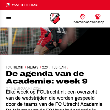
Ons nalatenschap
Kaartverkoop
Webshop
FC UTRECHT
NIEUWS
DE AGENDA VAN DE ACADEMIE: WEEK 9
2024
FEBRUARI
De agenda van de
Academie: week 9
27 FEBRUARI 2024
Elke week op FCUtrecht.nl: een overzicht
van de wedstrijden die worden gespeeld
door de teams van de FC Utrecht Academie.