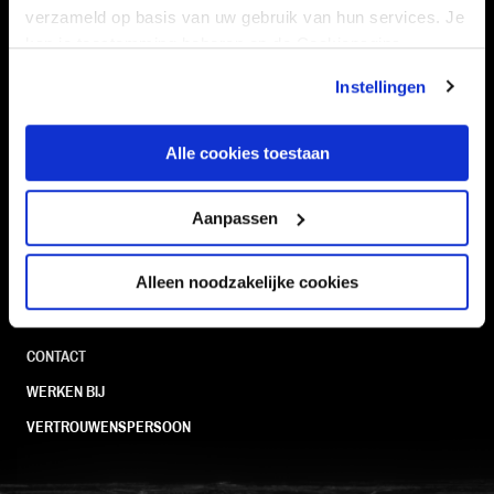
Navigeer naar
verzameld op basis van uw gebruik van hun services. Je
kan je toestemming beheren op de Cookiepagina.
CLUB
FOUNDATION
Instellingen
TEAMS
KAARTVERKOOP
STADION
BUSINESS
Alle cookies toestaan
SUPPORTERS
Aanpassen
Informatie
Alleen noodzakelijke cookies
VEELGESTELDE VRAGEN
CONTACT
WERKEN BIJ
VERTROUWENSPERSOON