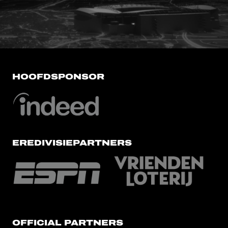
FC Utrecht<br>vanuit<br>het har
HOOFDSPONSOR
EREDIVISIEPARTNERS
OFFICIAL PARTNERS