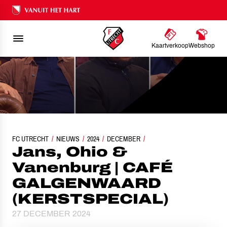
Ons nalatenschap
Kaartverkoop
Webshop
FC UTRECHT
JANS, OHIO & VANENBURG | CAFÉ GALGENWAARD (KERSTSPEC
NIEUWS
2024
DECEMBER
Jans, Ohio &
Vanenburg | CAFÉ
GALGENWAARD
(KERSTSPECIAL)
27 DECEMBER 2024