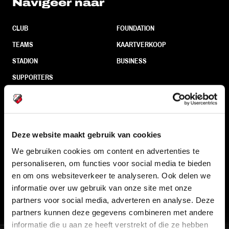
Navigeer naar
CLUB
FOUNDATION
TEAMS
KAARTVERKOOP
STADION
BUSINESS
SUPPORTERS
Informatie
Deze website maakt gebruik van cookies
VEELGESTELDE VRAGEN
We gebruiken cookies om content en advertenties te
personaliseren, om functies voor social media te bieden
CONTACT
en om ons websiteverkeer te analyseren. Ook delen we
WERKEN BIJ
informatie over uw gebruik van onze site met onze
VERTROUWENSPERSOON
partners voor social media, adverteren en analyse. Deze
partners kunnen deze gegevens combineren met andere
informatie die u aan ze heeft verstrekt of die ze hebben