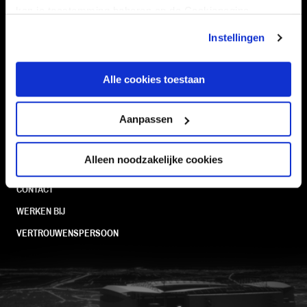
CLUB
FOUNDATION
kan je toestemming beheren op de Cookiepagina.
TEAMS
KAARTVERKOOP
Instellingen
STADION
BUSINESS
SUPPORTERS
Alle cookies toestaan
Aanpassen
Informatie
Alleen noodzakelijke cookies
VEELGESTELDE VRAGEN
CONTACT
WERKEN BIJ
VERTROUWENSPERSOON
FC Utrecht<br>vanuit<br>het har