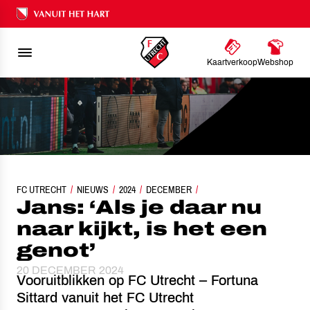
Ons nalatenschap
Kaartverkoop
Webshop
FC UTRECHT
NIEUWS
JANS: ‘ALS JE DAAR NU NAAR KIJKT, IS HET EEN GENOT’
2024
DECEMBER
Jans: ‘Als je daar nu
naar kijkt, is het een
genot’
20 DECEMBER 2024
Vooruitblikken op FC Utrecht – Fortuna
Sittard vanuit het FC Utrecht