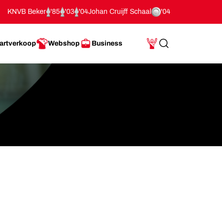
KNVB Beker
'85
'03
'04
Johan Cruijff Schaal
'04
artverkoop
Webshop
Business
Search
Mijn Account