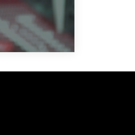
vanuit<br>het hart