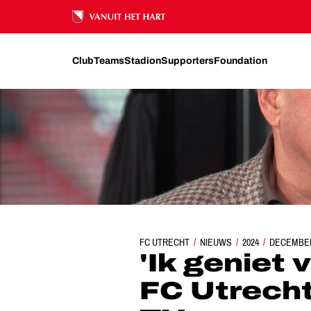
Ons nalatenschap
Club
Teams
Stadion
Supporters
Foundation
FC UTRECHT
'IK GENIET VAN HET COLLECT
NIEUWS
2024
DECEMBE
'Ik geniet 
FC Utrech