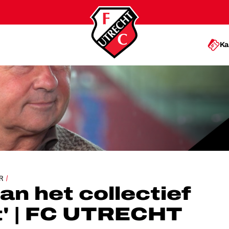
Ka
IEF FC UTRECHT' | FC UTRECHT TV
R
van het collectief
t' | FC UTRECHT