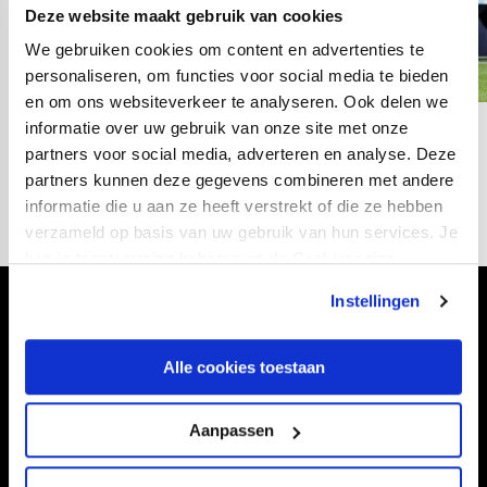
Deze website maakt gebruik van cookies
We gebruiken cookies om content en advertenties te
personaliseren, om functies voor social media te bieden
en om ons websiteverkeer te analyseren. Ook delen we
informatie over uw gebruik van onze site met onze
03
fotos
partners voor social media, adverteren en analyse. Deze
partners kunnen deze gegevens combineren met andere
informatie die u aan ze heeft verstrekt of die ze hebben
verzameld op basis van uw gebruik van hun services. Je
kan je toestemming beheren op de Cookiepagina.
Instellingen
Volg ons ook via
Alle cookies toestaan
Aanpassen
Navigeer naar