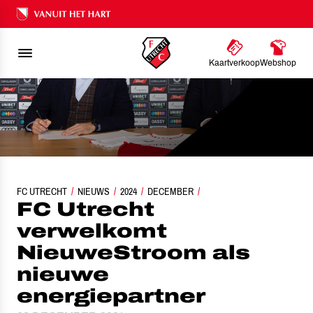
Ons nalatenschap
Kaartverkoop
Webshop
FC UTRECHT
FC UTRECHT VERWELKOMT NIEUWESTROOM ALS NIEUWE ENERGI
NIEUWS
2024
DECEMBER
FC Utrecht
verwelkomt
NieuweStroom als
nieuwe
energiepartner