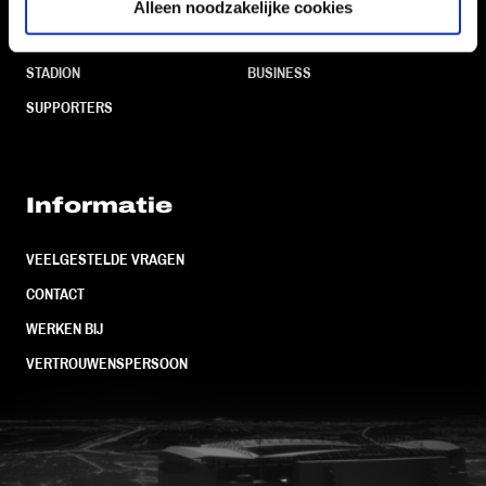
CLUB
FOUNDATION
Alleen noodzakelijke cookies
TEAMS
KAARTVERKOOP
STADION
BUSINESS
SUPPORTERS
Informatie
VEELGESTELDE VRAGEN
CONTACT
WERKEN BIJ
VERTROUWENSPERSOON
FC Utrecht<br>vanuit<br>het har