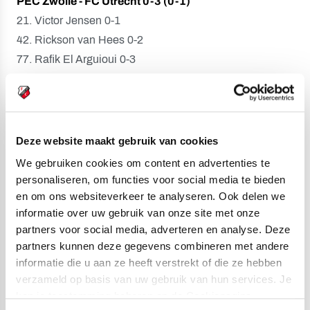
PEC Zwolle - FC Utrecht 0-3 (0-1)
21. Victor Jensen 0-1
42. Rickson van Hees 0-2
77. Rafik El Arguioui 0-3
Gele kaarten:
Anthony Fontana (PEC Zwolle), Joshua
Mukeh (FC Utrecht).
Toeschouwers:
0.
Deze website maakt gebruik van cookies
We gebruiken cookies om content en advertenties te
Scheidsrechter:
Rick Sturm.
personaliseren, om functies voor social media te bieden
en om ons websiteverkeer te analyseren. Ook delen we
Opstelling PEC Zwolle:
informatie over uw gebruik van onze site met onze
Mike Hauptmeijer; Anthony Fontana, Christian Bos (41.
partners voor social media, adverteren en analyse. Deze
David Voute), Damian van der Haar, Dylan Ruward;
partners kunnen deze gegevens combineren met andere
Teun Gijselhart (60. Demian van Selm), Mohamed
informatie die u aan ze heeft verstrekt of die ze hebben
Oukhattou (60. Noah Leembrugge), Gabriel Reiziger;
verzameld op basis van uw gebruik van hun services. Je
kan je toestemming beheren op de Cookiepagina.
Dylan Mbayo (60. Chahid El Allachi), Tolis Vellios, Kaj