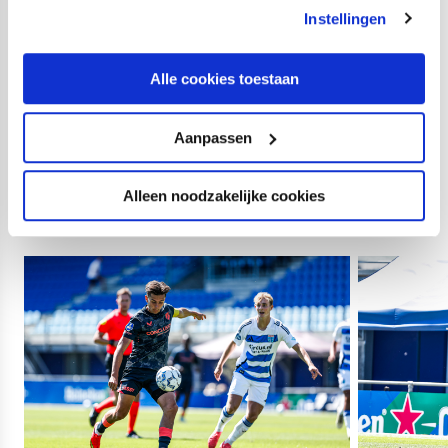
de Rooij.
Instellingen
Opstelling FC Utrecht:
Alle cookies toestaan
Tom de Graaff; Rickson van Hees, Matisse Didden,
Joshua Mukeh, Nazjir Held (41. Jesper van Riel); Silas
Aanpassen
Andersen, Can Bozdogan (55. Rafik El Arguioui), Victor
Jensen (55. Miguel Rodríguez); Taylor Booth, Anthony
Descotte (55. Noah Ohio), Adrian Blake.
Alleen noodzakelijke cookies