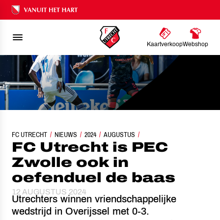
Ons nalatenschap
Kaartverkoop
Webshop
FC UTRECHT
NIEUWS
FC UTRECHT IS PEC ZWOLLE OOK IN OEFENDUEL DE BAAS
2024
AUGUSTUS
FC Utrecht is PEC
Zwolle ook in
oefenduel de baas
12 AUGUSTUS 2024
Utrechters winnen vriendschappelijke
wedstrijd in Overijssel met 0-3.