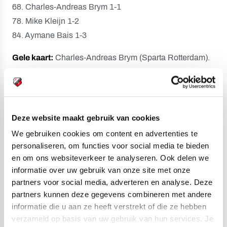
68. Charles-Andreas Brym 1-1
78. Mike Kleijn 1-2
84. Aymane Bais 1-3
Gele kaart:
Charles-Andreas Brym (Sparta Rotterdam).
Toeschouwers:
0.
Scheidsrechter:
Alex Bos.
Deze website maakt gebruik van cookies
Opstelling FC Utrecht:
We gebruiken cookies om content en advertenties te
Michael Brouwer; Rickson van Hees, Matisse Didden,
personaliseren, om functies voor social media te bieden
Joshua Mukeh, Nazjir Held (62. Jeff Hardeveld); Silas
en om ons websiteverkeer te analyseren. Ook delen we
Andersen, Can Bozdogan, Victor Jensen; Miguel
informatie over uw gebruik van onze site met onze
Rodríguez (62. Rafik El Arguioui), Noah Ohio (62.
partners voor social media, adverteren en analyse. Deze
partners kunnen deze gegevens combineren met andere
Anthony Descotte), Adrian Blake.
informatie die u aan ze heeft verstrekt of die ze hebben
Opstelling Sparta Rotterdam:
verzameld op basis van uw gebruik van hun services. Je