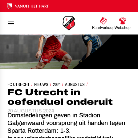
Ons nalatenschap
Kaartverkoop
Webshop
FC UTRECHT
NIEUWS
FC UTRECHT IN OEFENDUEL ONDERUIT
2024
AUGUSTUS
FC Utrecht in
oefenduel onderuit
20 AUGUSTUS 2024
Domstedelingen geven in Stadion
Galgenwaard voorsprong uit handen tegen
Sparta Rotterdam: 1-3.