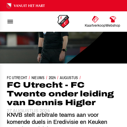
Ons nalatenschap
Kaartverkoop
Webshop
FC UTRECHT
FC UTRECHT - FC TWENTE ONDER LEIDING VAN DENNIS HIGL
NIEUWS
2024
AUGUSTUS
FC Utrecht - FC
Twente onder leiding
van Dennis Higler
27 AUGUSTUS 2024
KNVB stelt arbitrale teams aan voor
komende duels in Eredivisie en Keuken