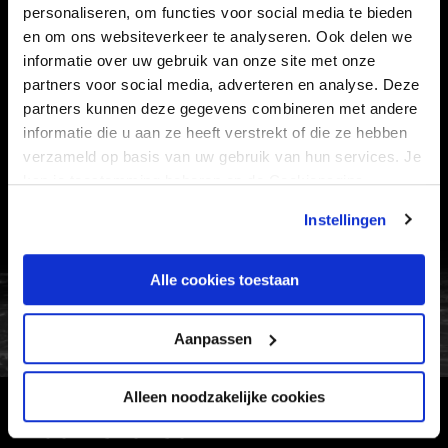
personaliseren, om functies voor social media te bieden
en om ons websiteverkeer te analyseren. Ook delen we
informatie over uw gebruik van onze site met onze
Informatie
partners voor social media, adverteren en analyse. Deze
partners kunnen deze gegevens combineren met andere
VEELGESTELDE VRAGEN
informatie die u aan ze heeft verstrekt of die ze hebben
verzameld op basis van uw gebruik van hun services. Je
CONTACT
kan je toestemming beheren op de Cookiepagina.
WERKEN BIJ
Instellingen
VERTROUWENSPERSOON
Alle cookies toestaan
FC Utrecht<br>vanuit<br>het har
Aanpassen
Alleen noodzakelijke cookies
HOOFDSPONSOR