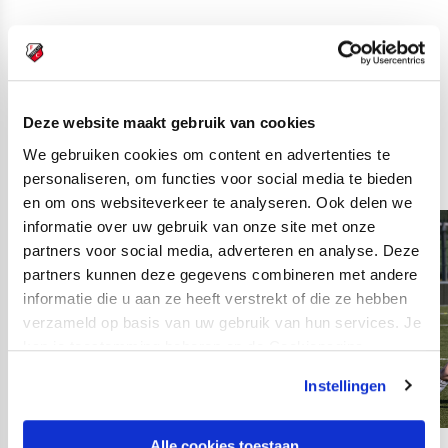
Beeldverslag
FC Utrecht O11/O12 -
Deze website maakt gebruik van cookies
FC Twente/Heracles
We gebruiken cookies om content en advertenties te
O12
personaliseren, om functies voor social media te bieden
en om ons websiteverkeer te analyseren. Ook delen we
informatie over uw gebruik van onze site met onze
partners voor social media, adverteren en analyse. Deze
partners kunnen deze gegevens combineren met andere
informatie die u aan ze heeft verstrekt of die ze hebben
verzameld op basis van uw gebruik van hun services. Je
kan je toestemming beheren op de Cookiepagina.
Instellingen
Alle cookies toestaan