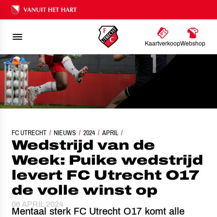
Ons nalatenschap
Kaartverkoop
Webshop
EDSTRIJD VAN DE WEEK: PUIKE WEDSTRIJD LEVERT FC UTRECHT O17 DE VOLL
FC UTRECHT
NIEUWS
2024
APRIL
Wedstrijd van de
Week: Puike wedstrijd
levert FC Utrecht O17
de volle winst op
06 APRIL 2024
Mentaal sterk FC Utrecht O17 komt alle