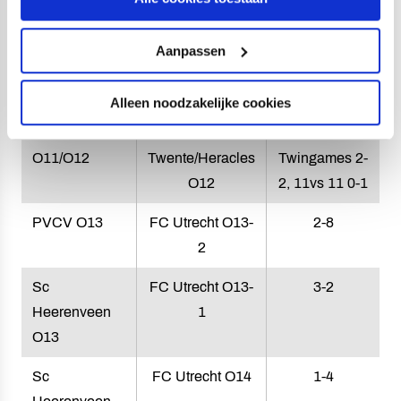
38
fotos
Aanpassen
Uitslagen zaterdag 6 april:
Alleen noodzakelijke cookies
FC Utrecht
FC
8 vs 8
O11/O12
Twente/Heracles
Twingames 2-
O12
2, 11vs 11 0-1
PVCV O13
FC Utrecht O13-
2-8
2
Sc
FC Utrecht O13-
3-2
Heerenveen
1
O13
Sc
FC Utrecht O14
1-4