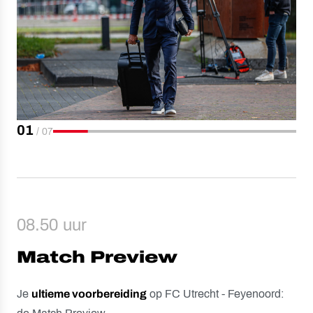
01
/
07
08.50 uur
Match Preview
Je
ultieme voorbereiding
op FC Utrecht - Feyenoord: