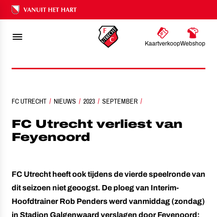
Ons nalatenschap
1
5
-
Kaartverkoop
Webshop
FC UTRECHT
NIEUWS
2023
FC UTRECHT VERLIEST VAN FEYENOORD
SEPTEMBER
FC Utrecht verliest van
Feyenoord
FC Utrecht heeft ook tijdens de vierde speelronde van
dit seizoen niet geoogst. De ploeg van Interim-
Hoofdtrainer Rob Penders werd vanmiddag (zondag)
in Stadion Galgenwaard verslagen door Feyenoord: