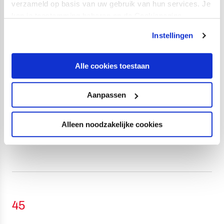
verzameld op basis van uw gebruik van hun services. Je
kan je toestemming beheren op de Cookiepagina.
46
Instellingen
De bal rolt weer
Alle cookies toestaan
In een zonovergoten Stadion Galgenwaard is de tweede
helft van FC Utrecht - Feyenoord
begonnen
.
Aanpassen
De Utrechters hebben nog drie kwartier om iets aan de
Alleen noodzakelijke cookies
achterstand te doen en zo voor het eerst deze jaargang
te oogsten.
45