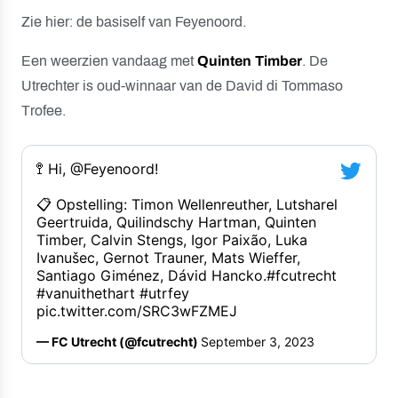
Zie hier: de basiself van Feyenoord.
Een weerzien vandaag met
Quinten
Timber
. De
Utrechter is oud-winnaar van de David di Tommaso
Trofee.
🚏 Hi, 
@Feyenoord
! 
📋 Opstelling: Timon Wellenreuther, Lutsharel 
Geertruida, Quilindschy Hartman, Quinten 
Timber, Calvin Stengs, Igor Paixão, Luka 
Ivanušec, Gernot Trauner, Mats Wieffer, 
Santiago Giménez, Dávid Hancko.
#fcutrecht
#vanuithethart
#utrfey
pic.twitter.com/SRC3wFZMEJ
— FC Utrecht (@fcutrecht) 
September 3, 2023