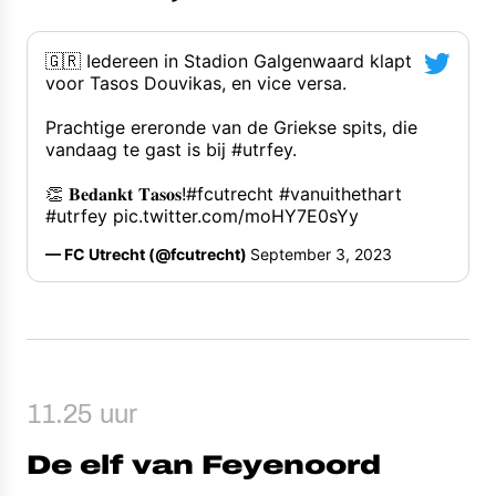
🇬🇷 Iedereen in Stadion Galgenwaard klapt 
voor Tasos Douvikas, en vice versa.
Prachtige ereronde van de Griekse spits, die 
vandaag te gast is bij 
#utrfey
. 
👏 𝐁𝐞𝐝𝐚𝐧𝐤𝐭 𝐓𝐚𝐬𝐨𝐬!
#fcutrecht
#vanuithethart
#utrfey
pic.twitter.com/moHY7E0sYy
— FC Utrecht (@fcutrecht) 
September 3, 2023
11.25 uur
De elf van Feyenoord