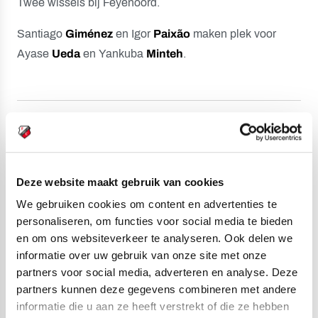
Twee wissels bij Feyenoord.
Santiago
Giménez
en Igor
Paixão
maken plek voor
Ayase
Ueda
en Yankuba
Minteh
.
46
⚽️
1-3...
Deze website maakt gebruik van cookies
We gebruiken cookies om content en advertenties te
Een valse start van de tweede helft voor FC Utrecht:
personaliseren, om functies voor social media te bieden
en om ons websiteverkeer te analyseren. Ook delen we
binnen een minuut is het raak. Vasilis Barkas verslikt
informatie over uw gebruik van onze site met onze
zich in een schot van
Santiago
Giménez
: 1-3.
partners voor social media, adverteren en analyse. Deze
partners kunnen deze gegevens combineren met andere
informatie die u aan ze heeft verstrekt of die ze hebben