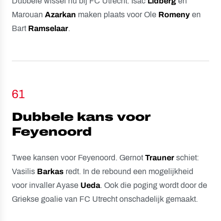
Dubbele wissel nu bij FC Utrecht. Isac
Lidberg
en
Marouan
Azarkan
maken plaats voor Ole
Romeny
en
Bart
Ramselaar
.
61
Dubbele kans voor
Feyenoord
Twee kansen voor Feyenoord. Gernot
Trauner
schiet:
Vasilis
Barkas
redt. In de rebound een mogelijkheid
voor invaller Ayase
Ueda
. Ook die poging wordt door de
Griekse goalie van FC Utrecht onschadelijk gemaakt.