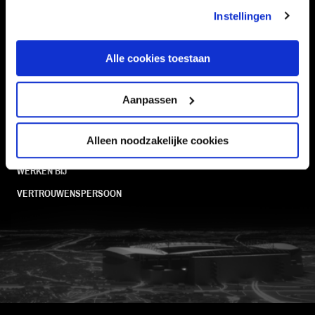
STADION
BUSINESS
Instellingen
SUPPORTERS
Alle cookies toestaan
Informatie
Aanpassen
VEELGESTELDE VRAGEN
Alleen noodzakelijke cookies
CONTACT
WERKEN BIJ
VERTROUWENSPERSOON
FC Utrecht<br>vanuit<br>het har