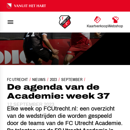
Ons nalatenschap
Kaartverkoop
Webshop
FC UTRECHT
NIEUWS
2023
DE AGENDA VAN DE ACADEMIE: WEEK 37
SEPTEMBER
De agenda van de
Academie: week 37
12 SEPTEMBER 2023
Elke week op FCUtrecht.nl: een overzicht
van de wedstrijden die worden gespeeld
door de teams van de FC Utrecht Academie.