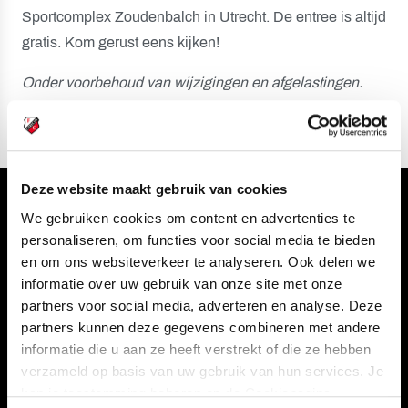
Sportcomplex Zoudenbalch in Utrecht. De entree is altijd
gratis. Kom gerust eens kijken!
Onder voorbehoud van wijzigingen en afgelastingen.
Deze website maakt gebruik van cookies
Volg ons ook via
We gebruiken cookies om content en advertenties te
personaliseren, om functies voor social media te bieden
en om ons websiteverkeer te analyseren. Ook delen we
informatie over uw gebruik van onze site met onze
partners voor social media, adverteren en analyse. Deze
Navigeer naar
partners kunnen deze gegevens combineren met andere
informatie die u aan ze heeft verstrekt of die ze hebben
CLUB
FOUNDATION
verzameld op basis van uw gebruik van hun services. Je
TEAMS
KAARTVERKOOP
kan je toestemming beheren op de Cookiepagina.