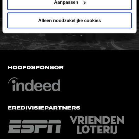
VERTROUWENSPERSOON
Aanpassen
Alleen noodzakelijke cookies
FC Utrecht<br>vanuit<br>het har
HOOFDSPONSOR
EREDIVISIEPARTNERS