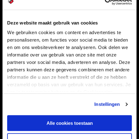
Navigeer naar
Deze website maakt gebruik van cookies
We gebruiken cookies om content en advertenties te
CLUB
FOUNDATION
personaliseren, om functies voor social media te bieden
en om ons websiteverkeer te analyseren. Ook delen we
TEAMS
KAARTVERKOOP
informatie over uw gebruik van onze site met onze
STADION
BUSINESS
partners voor social media, adverteren en analyse. Deze
SUPPORTERS
partners kunnen deze gegevens combineren met andere
informatie die u aan ze heeft verstrekt of die ze hebben
verzameld op basis van uw gebruik van hun services. Je
kan je toestemming beheren op de Cookiepagina.
Informatie
Instellingen
VEELGESTELDE VRAGEN
CONTACT
Alle cookies toestaan
WERKEN BIJ