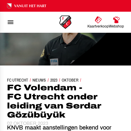
Ons nalatenschap
Kaartverkoop
Webshop
FC UTRECHT
FC VOLENDAM - FC UTRECHT ONDER LEIDING VAN SERDAR GÖZÜ
NIEUWS
2023
OKTOBER
FC Volendam -
FC Utrecht onder
leiding van Serdar
Gözübüyük
02 OKTOBER 2023
KNVB maakt aanstellingen bekend voor