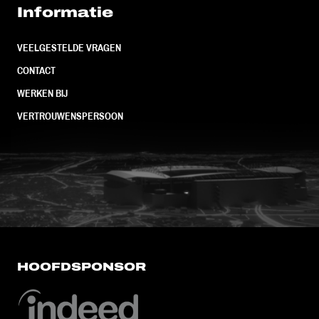
Informatie
VEELGESTELDE VRAGEN
CONTACT
WERKEN BIJ
VERTROUWENSPERSOON
FC Utrecht<br>vanuit<br>het har
HOOFDSPONSOR