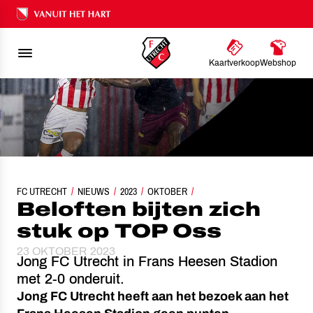
Ons nalatenschap
Kaartverkoop
Webshop
FC UTRECHT
NIEUWS
BELOFTEN BIJTEN ZICH STUK OP TOP OSS
2023
OKTOBER
Beloften bijten zich
stuk op TOP Oss
23 OKTOBER 2023
Jong FC Utrecht in Frans Heesen Stadion
met 2-0 onderuit.
Jong FC Utrecht heeft aan het bezoek aan het