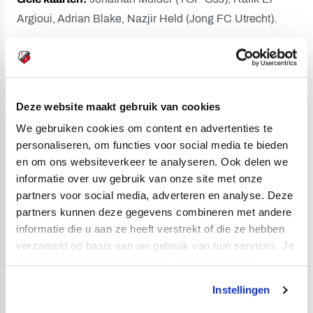
Argioui, Adrian Blake, Nazjir Held (Jong FC Utrecht).
Toeschouwers:
1.350.
Scheidsrechter:
Stan Teuben.
Deze website maakt gebruik van cookies
Opstelling TOP Oss:
We gebruiken cookies om content en advertenties te
Mike Havekotte; Giovanni Troupée (54. Thijs van
personaliseren, om functies voor social media te bieden
Leeuwen), Roshon van Eijma, Xander Lambrix,
en om ons websiteverkeer te analyseren. Ook delen we
Jonathan Mulder; Ilounga Pata, Grad Damen (80.
informatie over uw gebruik van onze site met onze
Thomas Cox), Arthur Allemeersch; Joshua Zimmerman
partners voor social media, adverteren en analyse. Deze
(80. Maxim van Peer), Delano Ladan (64. Konstantinos
partners kunnen deze gegevens combineren met andere
Doumtsios), Amin Rehmi (54. Calvin Mac-Intosch).
informatie die u aan ze heeft verstrekt of die ze hebben
verzameld op basis van uw gebruik van hun services. Je
Opstelling Jong FC Utrecht:
kan je toestemming beheren op de Cookiepagina.
Calvin Raatsie; Rickson van Hees, Wessel Kooy (80.
Instellingen
Achraf Boumenjal), Joshua Mukeh, Nazjir Held; Sil van