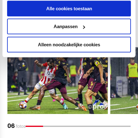
der Wegen (86. Lynden Edhart), Silas Andersen, Rafik
Alle cookies toestaan
El Arguioui (46. Jesse van de Haar); Mees Akkerman
(59. Tobias Augustinus-Jensen), Mees Rijks, Adrian
Aanpassen
Blake (59. Aurelio Oehlers).
Alleen noodzakelijke cookies
06
fotos