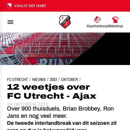
Ons nalatenschap
Kaartverkoop
Webshop
FC UTRECHT
NIEUWS
12 WEETJES OVER FC UTRECHT - AJAX
2023
OKTOBER
12 weetjes over
FC Utrecht - Ajax
19 OKTOBER 2023
Over 900 thuisduels, Brian Brobbey, Ron
Jans en nog veel meer.
De tweede interlandbreak van dit seizoen zit