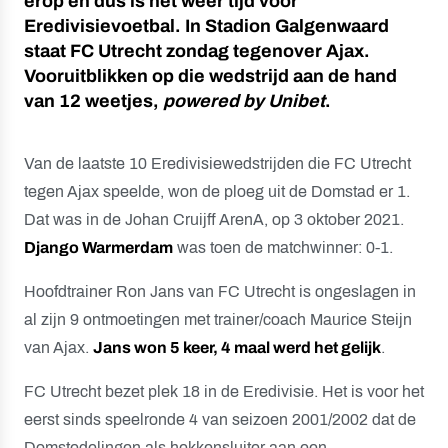
erop en dus is het weer tijd voor
Eredivisievoetbal. In Stadion Galgenwaard
staat FC Utrecht zondag tegenover Ajax.
Vooruitblikken op die wedstrijd aan de hand
van 12 weetjes,
powered by Unibet
.
Van de laatste 10 Eredivisiewedstrijden die FC Utrecht
tegen Ajax speelde, won de ploeg uit de Domstad er 1.
Dat was in de Johan Cruijff ArenA, op 3 oktober 2021.
Django Warmerdam
was toen de matchwinner: 0-1.
Hoofdtrainer Ron Jans van FC Utrecht is ongeslagen in
al zijn 9 ontmoetingen met trainer/coach Maurice Steijn
van Ajax.
Jans won 5 keer, 4 maal werd het gelijk
.
FC Utrecht bezet plek 18 in de Eredivisie. Het is voor het
eerst sinds speelronde 4 van seizoen 2001/2002 dat de
Domstedelingen als hekkensluiter aan een