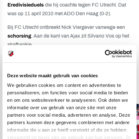
Eredivisieduels
die hij coachte tegen FC Utrecht. Dat
was op 11 april 2010 met ADO Den Haag (0-2).
Bij FC Utrecht ontbreekt Nick Viergever vanwege een
schorsing
. Aan de kant van Ajax zit Silvano Vos op het
strafbankje.
Foto's van de vorige
Deze website maakt gebruik van cookies
Eredivisie-editie van
We gebruiken cookies om content en advertenties te
FC Utrecht - Ajax:
personaliseren, om functies voor social media te bieden
en om ons websiteverkeer te analyseren. Ook delen we
informatie over uw gebruik van onze site met onze
partners voor social media, adverteren en analyse. Deze
partners kunnen deze gegevens combineren met andere
informatie die u aan ze heeft verstrekt of die ze hebben
verzameld op basis van uw gebruik van hun services. Je