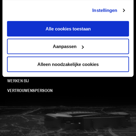
STADION
BUSINESS
Instellingen
SUPPORTERS
Alle cookies toestaan
Informatie
Aanpassen
VEELGESTELDE VRAGEN
Alleen noodzakelijke cookies
CONTACT
WERKEN BIJ
VERTROUWENSPERSOON
FC Utrecht<br>vanuit<br>het har