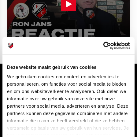
Deze website maakt gebruik van cookies
We gebruiken cookies om content en advertenties te
Volg ons ook via
personaliseren, om functies voor social media te bieden
en om ons websiteverkeer te analyseren. Ook delen we
informatie over uw gebruik van onze site met onze
partners voor social media, adverteren en analyse. Deze
Navigeer naar
partners kunnen deze gegevens combineren met andere
informatie die u aan ze heeft verstrekt of die ze hebben
CLUB
FOUNDATION
verzameld op basis van uw gebruik van hun services. Je
kan je toestemming beheren op de Cookiepagina.
TEAMS
KAARTVERKOOP