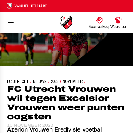
Ons nalatenschap
Kaartverkoop
Webshop
FC UTRECHT
FC UTRECHT VROUWEN WIL TEGEN EXCELSIOR VROUWEN WEER PUN
NIEUWS
2023
NOVEMBER
FC Utrecht Vrouwen
wil tegen Excelsior
Vrouwen weer punten
oogsten
10 NOVEMBER 2023
Azerion Vrouwen Eredivisie-voetbal