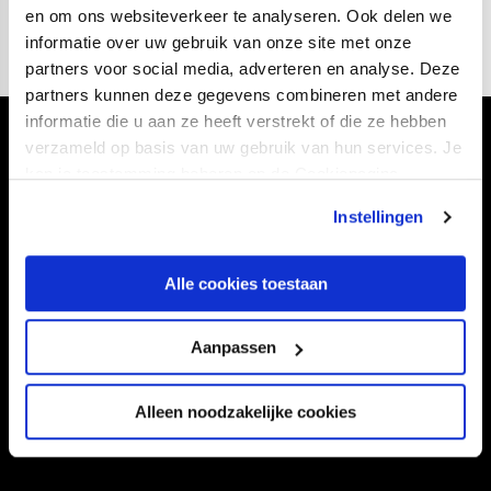
en om ons websiteverkeer te analyseren. Ook delen we
informatie over uw gebruik van onze site met onze
partners voor social media, adverteren en analyse. Deze
partners kunnen deze gegevens combineren met andere
informatie die u aan ze heeft verstrekt of die ze hebben
Volg ons ook via
verzameld op basis van uw gebruik van hun services. Je
kan je toestemming beheren op de Cookiepagina.
Instellingen
Navigeer naar
Alle cookies toestaan
CLUB
FOUNDATION
Aanpassen
TEAMS
KAARTVERKOOP
STADION
BUSINESS
Alleen noodzakelijke cookies
SUPPORTERS