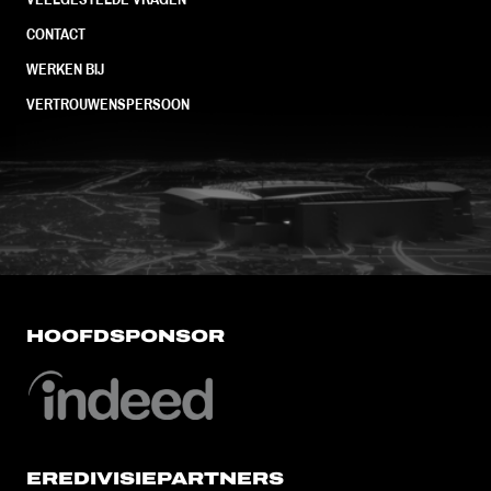
CONTACT
WERKEN BIJ
VERTROUWENSPERSOON
FC Utrecht<br>vanuit<br>het har
HOOFDSPONSOR
EREDIVISIEPARTNERS