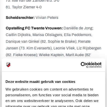
75. Ilse van der Zanden e.d. 3-0
81. Taylor Ziemer 4-0
Scheidsrechter:
Vivian Peters
Opstelling FC Twente Vrouwen:
Daniëlle de Jong;
Caitlin Dijkstra, Marisa Olislagers, Ella Peddemors,
Danique van Ginkel (82. Sophie te Brake); Renate
Jansen (73. Kim Everaerts), Leonie Vliek, Liz Rijsbergen
(82. Fieke Kroese); Wieke Kaptein, Marit Auée (82’
Kerkdijk), Taylor Ziemer (87. Suus Verdaasdonk).
Opstelling FC Utrecht Vrouwen:
Jasmijn de Groot;
Julia Wattilete, Dieke van Straten (69. Judith Roosjen),
Deze website maakt gebruik van cookies
Ilse van der Zanden, Amber Visscher; Nurija van
We gebruiken cookies om content en advertenties te
Schoonhoven, Marthe Munsterman, Gera op den Kelder
personaliseren, om functies voor social media te bieden
(82. Anniek Smulders); Lotje de Keijzer (83. Elisha
en om ons websiteverkeer te analyseren. Ook delen we
Kruize), Eshly Bakker, Femke Prins (69. Tami
informatie over uw gebruik van onze site met onze