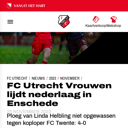
Ons nalatenschap
Kaartverkoop
Webshop
FC UTRECHT
NIEUWS
FC UTRECHT VROUWEN LIJDT NEDERLAAG IN ENSCHEDE
2023
NOVEMBER
FC Utrecht Vrouwen
lijdt nederlaag in
Enschede
25 NOVEMBER 2023
Ploeg van Linda Helbling niet opgewassen
tegen koploper FC Twente: 4-0