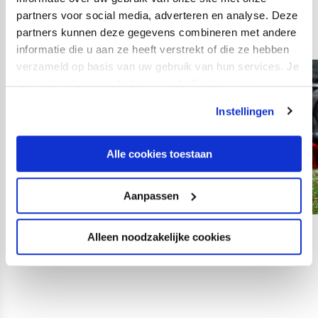
partners voor social media, adverteren en analyse. Deze
Groenendijk).
partners kunnen deze gegevens combineren met andere
informatie die u aan ze heeft verstrekt of die ze hebben
verzameld op basis van uw gebruik van hun services. Je
kan je toestemming beheren op de Cookiepagina.
Instellingen
Alle cookies toestaan
Aanpassen
Alleen noodzakelijke cookies
08
fotos