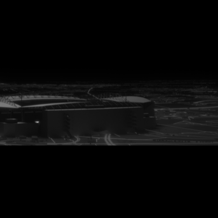
vanuit<br>het hart