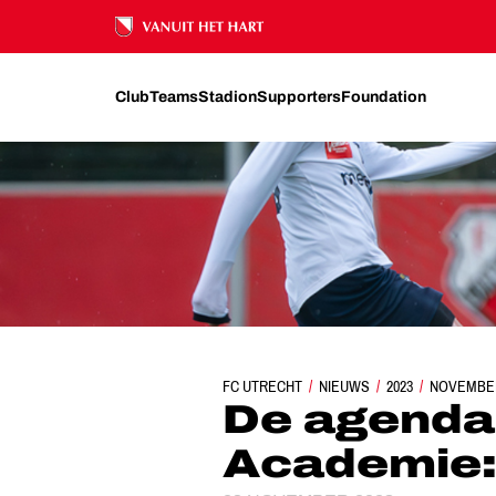
Ons nalatenschap
Club
Teams
Stadion
Supporters
Foundation
FC UTRECHT
NIEUWS
DE AGENDA VAN D
2023
NOVEMBE
De agenda
Academie: