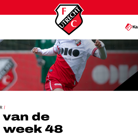
Ka
E ACADEMIE: WEEK 48
R
 van de
 week 48