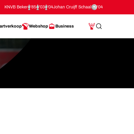
KNVB Beker
'85
'03
'04
Johan Cruijff Schaal
'04
artverkoop
Webshop
Business
Search
Mijn Account