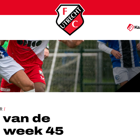
Ka
E ACADEMIE: WEEK 45
R
 van de
 week 45