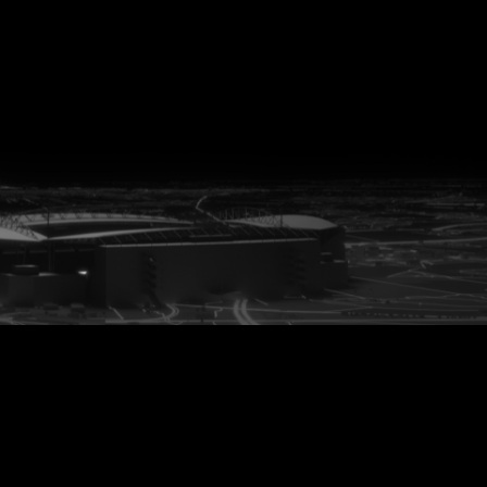
vanuit<br>het hart