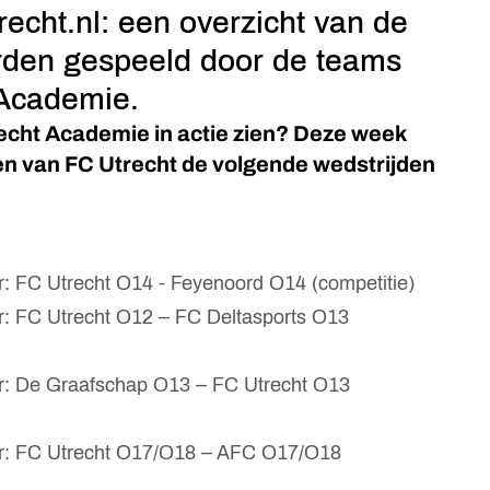
echt.nl: een overzicht van de
rden gespeeld door de teams
 Academie.
echt Academie in actie zien? Deze week
en van FC Utrecht de volgende wedstrijden
: FC Utrecht O14 - Feyenoord O14 (competitie)
r: FC Utrecht O12 – FC Deltasports O13
r: De Graafschap O13 – FC Utrecht O13
ur: FC Utrecht O17/O18 – AFC O17/O18