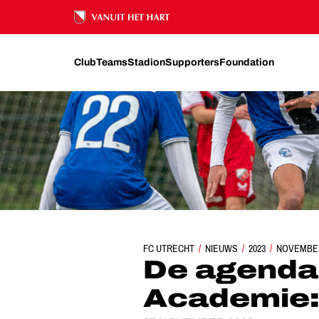
Ons nalatenschap
Club
Teams
Stadion
Supporters
Foundation
FC UTRECHT
NIEUWS
DE AGENDA VAN D
2023
NOVEMBE
De agenda
Academie: