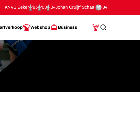
KNVB Beker
'85
'03
'04
Johan Cruijff Schaal
'04
artverkoop
Webshop
Business
Search
Mijn Account