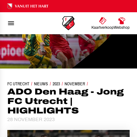
Ons nalatenschap
Kaartverkoop
Webshop
FC UTRECHT
NIEUWS
ADO DEN HAAG - JONG FC UTRECHT | HIGHLIGHTS
2023
NOVEMBER
ADO Den Haag - Jong
FC Utrecht |
HIGHLIGHTS
28 NOVEMBER 2023