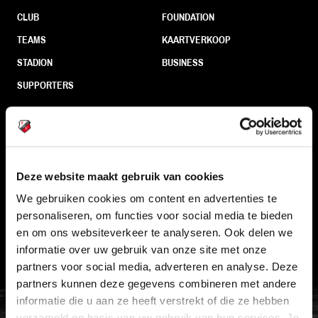
CLUB
FOUNDATION
TEAMS
KAARTVERKOOP
STADION
BUSINESS
SUPPORTERS
Informatie
Deze website maakt gebruik van cookies
VEELGESTELDE VRAGEN
We gebruiken cookies om content en advertenties te
CONTACT
personaliseren, om functies voor social media te bieden
WERKEN BIJ
en om ons websiteverkeer te analyseren. Ook delen we
informatie over uw gebruik van onze site met onze
VERTROUWENSPERSOON
partners voor social media, adverteren en analyse. Deze
partners kunnen deze gegevens combineren met andere
FC Utrecht<br>vanuit<br>het har
informatie die u aan ze heeft verstrekt of die ze hebben
verzameld op basis van uw gebruik van hun services. Je