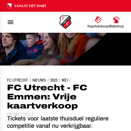
Ons nalatenschap
Kaartverkoop
Webshop
FC UTRECHT
FC UTRECHT - FC EMMEN: VRIJE KAARTVERKOOP
NIEUWS
2023
MEI
FC Utrecht - FC
Emmen: Vrije
kaartverkoop
06 MEI 2023
Tickets voor laatste thuisduel reguliere
competitie vanaf nu verkrijgbaar.