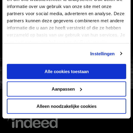
informatie over uw gebruik van onze site met onze
partners voor social media, adverteren en analyse. Deze
VEELGESTELDE VRAGEN
partners kunnen deze gegevens combineren met andere
CONTACT
informatie die u aan ze heeft verstrekt of die ze hebben
WERKEN BIJ
verzameld op basis van uw gebruik van hun services. Je
kan je toestemming beheren op de Cookiepagina.
VERTROUWENSPERSOON
Instellingen
FC Utrecht<br>vanuit<br>het har
Alle cookies toestaan
Aanpassen
HOOFDSPONSOR
Alleen noodzakelijke cookies