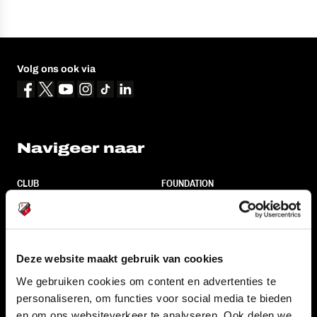
Volg ons ook via
Navigeer naar
CLUB
FOUNDATION
TEAMS
KAARTVERKOOP
STADION
BUSINESS
SUPPORTERS
Deze website maakt gebruik van cookies
We gebruiken cookies om content en advertenties te
personaliseren, om functies voor social media te bieden
Informatie
en om ons websiteverkeer te analyseren. Ook delen we