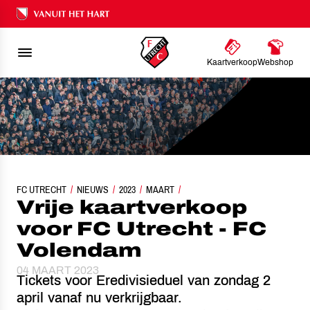
Ons nalatenschap
Kaartverkoop
Webshop
FC UTRECHT
VRIJE KAARTVERKOOP VOOR FC UTRECHT - FC VOLENDAM
NIEUWS
2023
MAART
Vrije kaartverkoop
voor FC Utrecht - FC
Volendam
04 MAART 2023
Tickets voor Eredivisieduel van zondag 2
april vanaf nu verkrijgbaar.