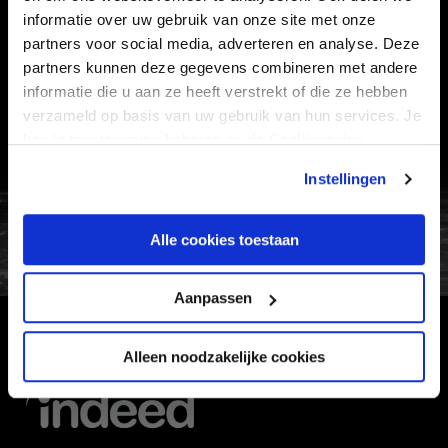
informatie over uw gebruik van onze site met onze
VEELGESTELDE VRAGEN
partners voor social media, adverteren en analyse. Deze
partners kunnen deze gegevens combineren met andere
CONTACT
informatie die u aan ze heeft verstrekt of die ze hebben
WERKEN BIJ
verzameld op basis van uw gebruik van hun services. Je
VERTROUWENSPERSOON
kan je toestemming beheren op de Cookiepagina.
Instellingen
FC Utrecht<br>vanuit<br>het har
Alle cookies toestaan
Aanpassen
HOOFDSPONSOR
Alleen noodzakelijke cookies