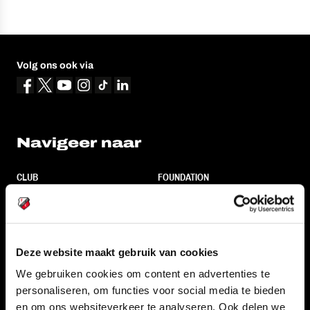
Volg ons ook via
Navigeer naar
CLUB
FOUNDATION
TEAMS
KAARTVERKOOP
STADION
BUSINESS
SUPPORTERS
Deze website maakt gebruik van cookies
We gebruiken cookies om content en advertenties te
personaliseren, om functies voor social media te bieden
Informatie
en om ons websiteverkeer te analyseren. Ook delen we