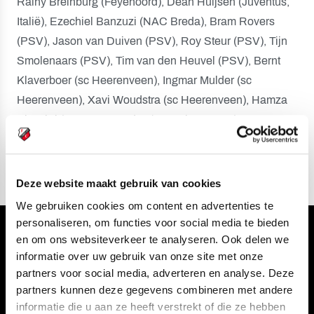
Rainy Breinburg (Feyenoord), Dean Huijsen (Juventus,
Italië), Ezechiel Banzuzi (NAC Breda), Bram Rovers
(PSV), Jason van Duiven (PSV), Roy Steur (PSV), Tijn
Smolenaars (PSV), Tim van den Heuvel (PSV), Bernt
Klaverboer (sc Heerenveen), Ingmar Mulder (sc
Heerenveen), Xavi Woudstra (sc Heerenveen), Hamza
El Dahri (Sparta Rotterdam), Marvin Young (Sparta
Rotterdam), Kaya Symons (Vitesse).
Deze website maakt gebruik van cookies
We gebruiken cookies om content en advertenties te
personaliseren, om functies voor social media te bieden
Volg ons ook via
en om ons websiteverkeer te analyseren. Ook delen we
informatie over uw gebruik van onze site met onze
partners voor social media, adverteren en analyse. Deze
partners kunnen deze gegevens combineren met andere
informatie die u aan ze heeft verstrekt of die ze hebben