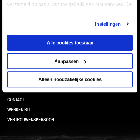
Navigeer naar
verzameld op basis van uw gebruik van hun services. Je
kan je toestemming beheren op de Cookiepagina.
CLUB
FOUNDATION
Instellingen
TEAMS
KAARTVERKOOP
STADION
BUSINESS
Alle cookies toestaan
SUPPORTERS
Aanpassen
Informatie
Alleen noodzakelijke cookies
VEELGESTELDE VRAGEN
CONTACT
WERKEN BIJ
VERTROUWENSPERSOON
FC Utrecht<br>vanuit<br>het har