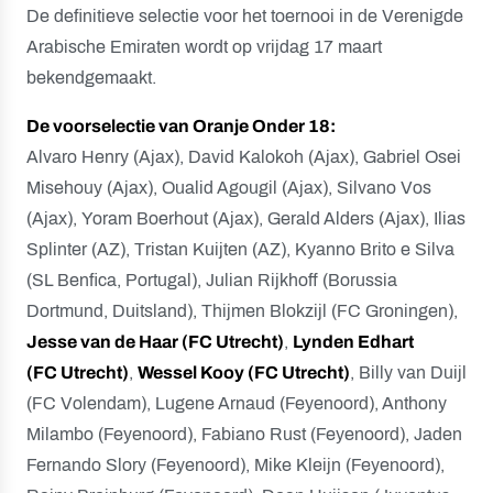
De definitieve selectie voor het toernooi in de Verenigde
Arabische Emiraten wordt op vrijdag 17 maart
bekendgemaakt.
De voorselectie van Oranje Onder 18:
Alvaro Henry (Ajax), David Kalokoh (Ajax), Gabriel Osei
Misehouy (Ajax), Oualid Agougil (Ajax), Silvano Vos
(Ajax), Yoram Boerhout (Ajax), Gerald Alders (Ajax), Ilias
Splinter (AZ), Tristan Kuijten (AZ), Kyanno Brito e Silva
(SL Benfica, Portugal), Julian Rijkhoff (Borussia
Dortmund, Duitsland), Thijmen Blokzijl (FC Groningen),
Jesse van de Haar (FC Utrecht)
,
Lynden Edhart
(FC Utrecht)
,
Wessel Kooy (FC Utrecht)
, Billy van Duijl
(FC Volendam), Lugene Arnaud (Feyenoord), Anthony
Milambo (Feyenoord), Fabiano Rust (Feyenoord), Jaden
Fernando Slory (Feyenoord), Mike Kleijn (Feyenoord),