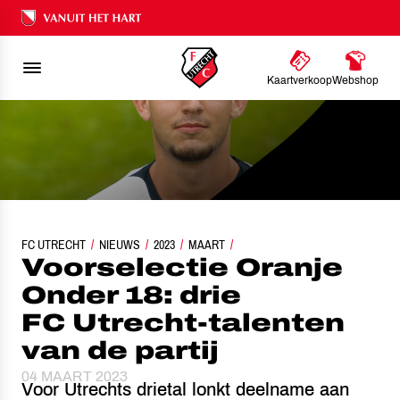
Ons nalatenschap
Kaartverkoop
Webshop
FC UTRECHT
VOORSELECTIE ORANJE ONDER 18: DRIE FC UTRECHT-TALENTEN VAN DE 
NIEUWS
2023
MAART
Voorselectie Oranje
Onder 18: drie
FC Utrecht-talenten
van de partij
04 MAART 2023
Voor Utrechts drietal lonkt deelname aan