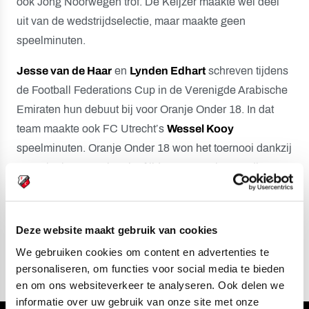
ook Jong Noorwegen trof. De Keijzer maakte wel deel
uit van de wedstrijdselectie, maar maakte geen
speelminuten.
Jesse van de Haar
en
Lynden Edhart
schreven tijdens
de Football Federations Cup in de Verenigde Arabische
Emiraten hun debuut bij voor Oranje Onder 18. In dat
team maakte ook FC Utrecht’s
Wessel Kooy
speelminuten. Oranje Onder 18 won het toernooi dankzij
overwinningen op hun leeftijdsgenoten uit Saoedi-
Arabië (5-1), Verenigde Arabische Emiraten (2-1) en
Mexico (4-1).
Deze website maakt gebruik van cookies
Foto: US Soccer
We gebruiken cookies om content en advertenties te
personaliseren, om functies voor social media te bieden
en om ons websiteverkeer te analyseren. Ook delen we
informatie over uw gebruik van onze site met onze