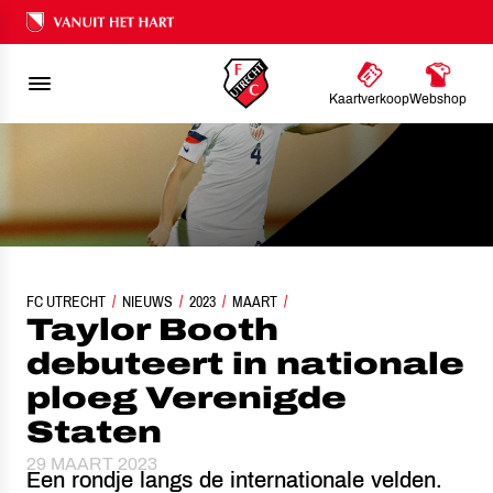
Ons nalatenschap
Kaartverkoop
Webshop
FC UTRECHT
TAYLOR BOOTH DEBUTEERT IN NATIONALE PLOEG VERENIGDE STAT
NIEUWS
2023
MAART
Taylor Booth
debuteert in nationale
ploeg Verenigde
Staten
29 MAART 2023
Een rondje langs de internationale velden.