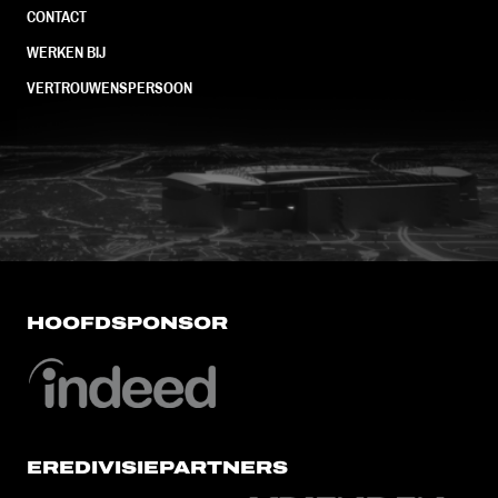
CONTACT
WERKEN BIJ
VERTROUWENSPERSOON
FC Utrecht<br>vanuit<br>het har
HOOFDSPONSOR
EREDIVISIEPARTNERS