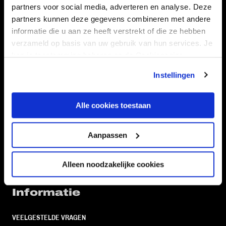
partners voor social media, adverteren en analyse. Deze
Volg ons ook via
partners kunnen deze gegevens combineren met andere
informatie die u aan ze heeft verstrekt of die ze hebben
verzameld op basis van uw gebruik van hun services. Je
kan je toestemming beheren op de Cookiepagina.
Navigeer naar
Instellingen
CLUB
FOUNDATION
Alle cookies toestaan
TEAMS
KAARTVERKOOP
STADION
BUSINESS
Aanpassen
SUPPORTERS
Alleen noodzakelijke cookies
Informatie
VEELGESTELDE VRAGEN