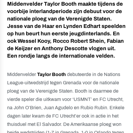
Middenvelder Taylor Booth maakte tijdens de
voorbije interlandperiode zijn debuut voor de
nationale ploeg van de Verenigde Staten.
Jesse van de Haar en Lynden Edhart speelden
op hun beurt hun eerste jeugdinterlands. En
ook Wessel Kooy, Rocco Robert Shein, Fabian
de Keijzer en Anthony Descotte vlogen uit.
Een rondje langs de internationale velden.
Middenvelder
Taylor Booth
debuteerde in de Nations
League-uitwedstrijd tegen Grenada voor de nationale
ploeg van de Verenigde Staten. Booth is daarmee de
vierde speler die uitkwam voor ‘USMNT’ en FC Utrecht,
na John O’Brien, Juan Agudelo en Rubio Rubin. Enkele
dagen later kwam de FC Utrecht’er ook in actie in het
thuisduel met El Salvador. De Amerikaanse ploeg won
beide wedstrijden (1-7 in Grenada, 1-0 in Orlando tegen