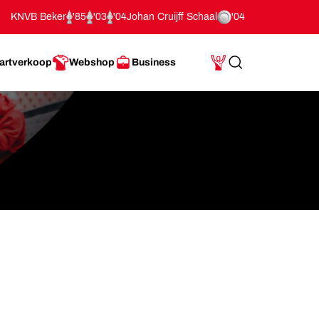
KNVB Beker
'85
'03
'04
Johan Cruijff Schaal
'04
artverkoop
Webshop
Business
Search
Mijn Account