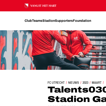
Ons nalatenschap
Club
Teams
Stadion
Supporters
Foundation
FC UTRECHT
TALENTS030 VAN START IN
NIEUWS
2023
MAART
Talents030
Stadion G