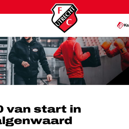
Ka
 STADION GALGENWAARD
 van start in
algenwaard