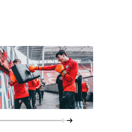
Schuif naar links
Schuif naar rechts