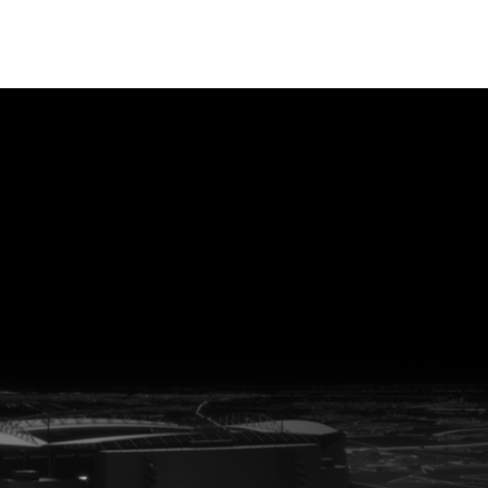
vanuit<br>het hart