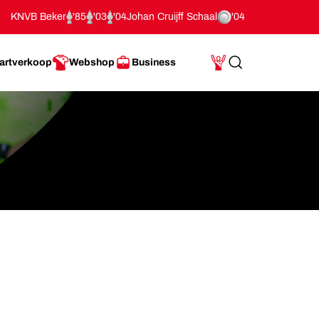
KNVB Beker
'85
'03
'04
Johan Cruijff Schaal
'04
artverkoop
Webshop
Business
Search
Mijn Account