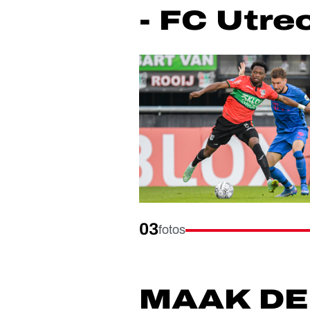
- FC Utre
03
fotos
MAAK DE