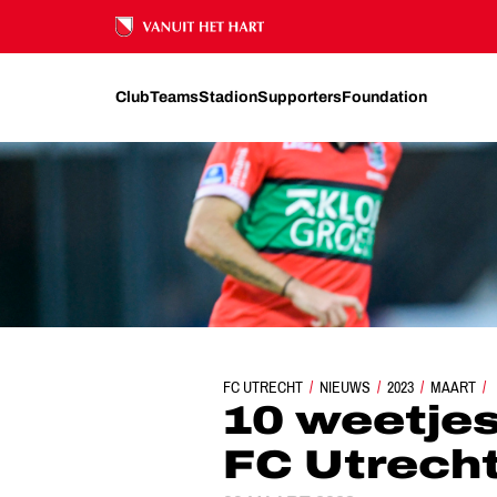
Ons nalatenschap
Club
Teams
Stadion
Supporters
Foundation
FC UTRECHT
NIEUWS
10 WEETJES OVER N
2023
MAART
10 weetjes
FC Utrech