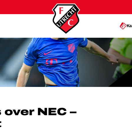
Ka
EC – FC UTRECHT
 over NEC –
t