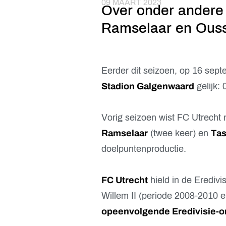
09 MAART 2023
Over onder andere 
Ramselaar en Ous
Eerder dit seizoen, op 16 sept
Stadion Galgenwaard
gelijk: 
Vorig seizoen wist FC Utrecht 
Ramselaar
(twee keer) en
Tas
doelpuntenproductie.
FC Utrecht
hield in de Erediv
Willem II (periode 2008-2010 
opeenvolgende Eredivisie-o