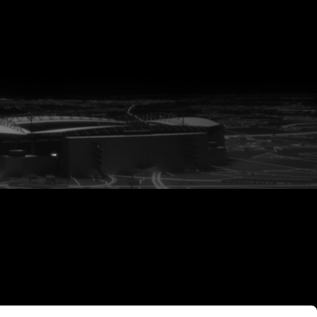
vanuit<br>het hart