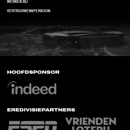
WERKEN BIJ
VERTROUWENSPERSOON
FC Utrecht<br>vanuit<br>het har
HOOFDSPONSOR
EREDIVISIEPARTNERS