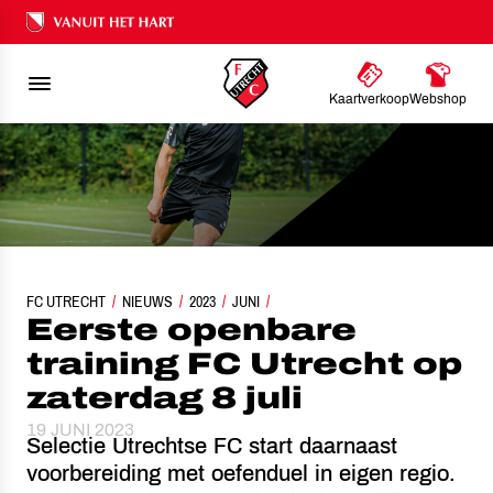
Ons nalatenschap
Kaartverkoop
Webshop
FC UTRECHT
EERSTE OPENBARE TRAINING FC UTRECHT OP ZATERDAG 8 JULI
NIEUWS
2023
JUNI
Eerste openbare
training FC Utrecht op
zaterdag 8 juli
19 JUNI 2023
Selectie Utrechtse FC start daarnaast
voorbereiding met oefenduel in eigen regio.