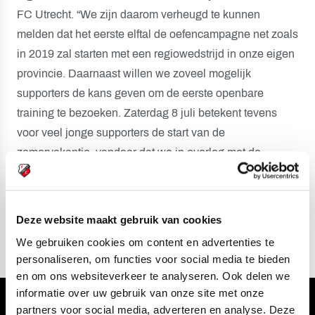
FC Utrecht. “We zijn daarom verheugd te kunnen
melden dat het eerste elftal de oefencampagne net zoals
in 2019 zal starten met een regiowedstrijd in onze eigen
provincie. Daarnaast willen we zoveel mogelijk
supporters de kans geven om de eerste openbare
training te bezoeken. Zaterdag 8 juli betekent tevens
voor veel jonge supporters de start van de
zomervakantie, vandaar dat we in overleg met de
technische staf besloten hebben die dag de eerste
publieke training van het nieuwe seizoen te organiseren
op Sportcomplex Zoudenbalch.”
Deze website maakt gebruik van cookies
We gebruiken cookies om content en advertenties te
personaliseren, om functies voor social media te bieden
en om ons websiteverkeer te analyseren. Ook delen we
informatie over uw gebruik van onze site met onze
partners voor social media, adverteren en analyse. Deze
Volg ons ook via