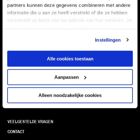
partners kunnen deze gegevens combineren met andere
informatie die u aan ze heeft verstrekt of die ze hebben
verzameld op basis van uw gebruik van hun services. Je
kan je toestemming beheren op de Cookiepagina.
Navigeer naar
Instellingen
CLUB
FOUNDATION
TEAMS
KAARTVERKOOP
Alle cookies toestaan
STADION
BUSINESS
Aanpassen
SUPPORTERS
Alleen noodzakelijke cookies
Informatie
VEELGESTELDE VRAGEN
CONTACT