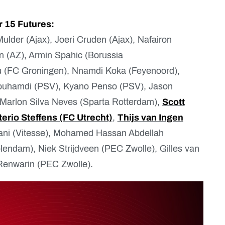
r 15 Futures:
ulder (Ajax), Joeri Cruden (Ajax), Nafairon
 (AZ), Armin Spahic (Borussia
 (FC Groningen), Nnamdi Koka (Feyenoord),
ouhamdi (PSV), Kyano Penso (PSV), Jason
 Marlon Silva Neves (Sparta Rotterdam),
Scott
erio Steffens (FC Utrecht)
,
Thijs van Ingen
fiani (Vitesse), Mohamed Hassan Abdellah
olendam), Niek Strijdveen (PEC Zwolle), Gilles van
Renwarin (PEC Zwolle).