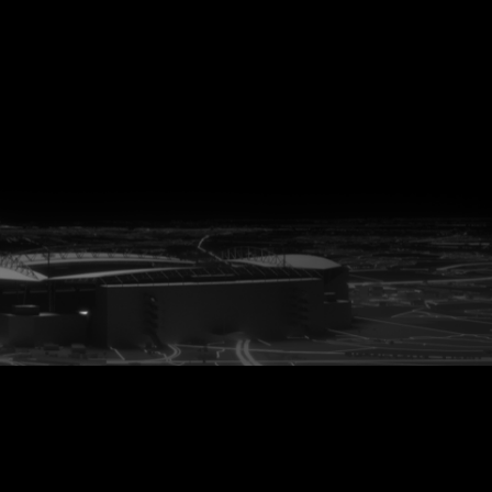
vanuit<br>het hart