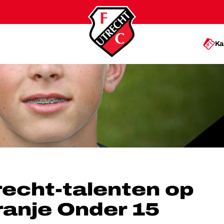
Ka
ET ORANJE ONDER 15 FUTURES
recht-talenten op
anje Onder 15