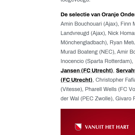
De selectie van Oranje Onde
Amin Bouchouari (Ajax), Finn M
Landvreugd (Ajax), Nick Homan
Mönchengladbach), Ryan Metu
Murad Boateng (NEC), Amir B
Inocencio (Sparta Rotterdam),
Jansen (FC Utrecht)
,
Servaht
(FC Utrecht)
, Christopher Fa
(Vitesse), Pharell Wells (FC V
der Wal (PEC Zwolle), Givaro 