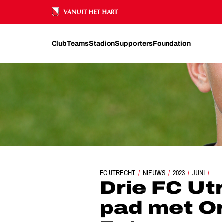
Ons nalatenschap
Club
Teams
Stadion
Supporters
Foundation
FC UTRECHT
DRIE FC UTRECHT-TALENTEN OP PAD M
NIEUWS
2023
JUNI
Drie FC Ut
pad met Or