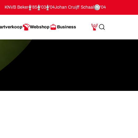
KNVB Beker
'85
'03
'04
Johan Cruijff Schaal
'04
artverkoop
Webshop
Business
Search
Mijn Account