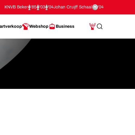
KNVB Beker
'85
'03
'04
Johan Cruijff Schaal
'04
artverkoop
Webshop
Business
Search
Mijn Account