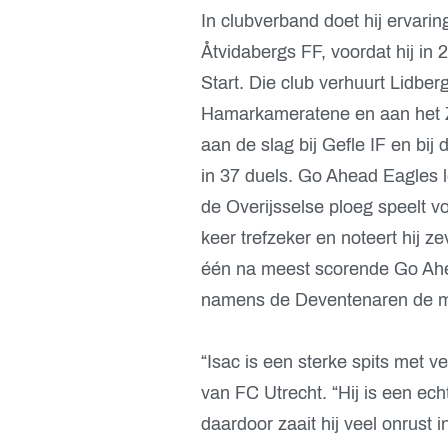
In clubverband doet hij ervari
Åtvidabergs FF, voordat hij in
Start. Die club verhuurt Lidb
Hamarkameratene en aan het 
aan de slag bij Gefle IF en bij
in 37 duels. Go Ahead Eagles le
de Overijsselse ploeg speelt vo
keer trefzeker en noteert hij z
één na meest scorende Go Ahea
namens de Deventenaren de mee
“Isac is een sterke spits met 
van FC Utrecht. “Hij is een ech
daardoor zaait hij veel onrust