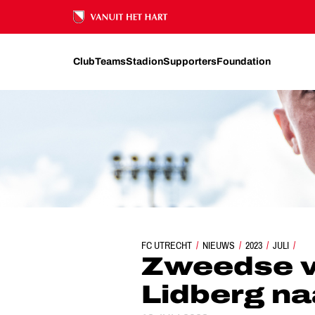
Ons nalatenschap
Club
Teams
Stadion
Supporters
Foundation
FC UTRECHT
ZWEEDSE VERSTERKING: ISAC LID
NIEUWS
2023
JULI
Zweedse ve
Lidberg na