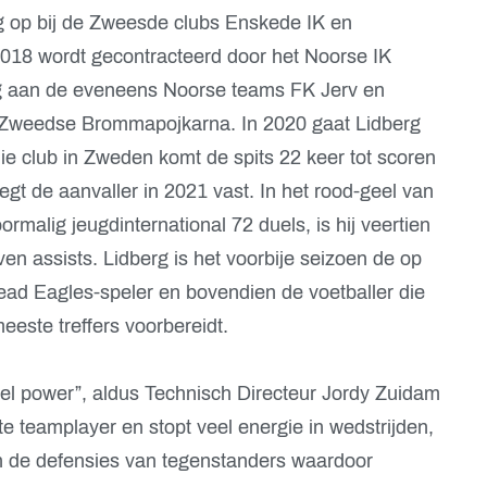
ng op bij de Zweesde clubs Enskede IK en
 2018 wordt gecontracteerd door het Noorse IK
erg aan de eveneens Noorse teams FK Jerv en
Zweedse Brommapojkarna. In 2020 gaat Lidberg
 die club in Zweden komt de spits 22 keer tot scoren
gt de aanvaller in 2021 vast. In het rood-geel van
ormalig jeugdinternational 72 duels, is hij veertien
even assists. Lidberg is het voorbije seizoen de op
d Eagles-speler en bovendien de voetballer die
ste treffers voorbereidt.
veel power”, aldus Technisch Directeur Jordy Zuidam
te teamplayer en stopt veel energie in wedstrijden,
 in de defensies van tegenstanders waardoor