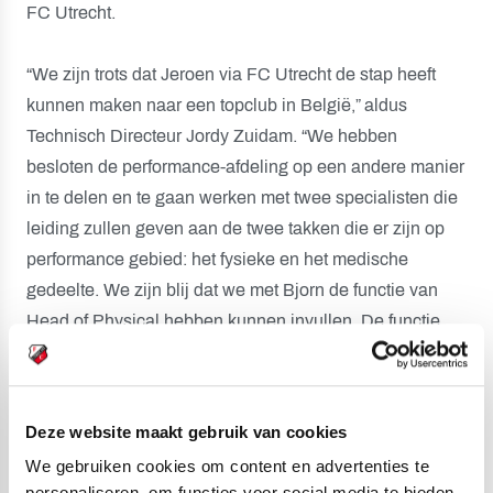
FC Utrecht.
“We zijn trots dat Jeroen via FC Utrecht de stap heeft
kunnen maken naar een topclub in België,” aldus
Technisch Directeur Jordy Zuidam. “We hebben
besloten de performance-afdeling op een andere manier
in te delen en te gaan werken met twee specialisten die
leiding zullen geven aan de twee takken die er zijn op
performance gebied: het fysieke en het medische
gedeelte. We zijn blij dat we met Bjorn de functie van
Head of Physical hebben kunnen invullen. De functie
Head of Medical verwachten wij op korte termijn in te
vullen. Tevens zijn we verheugd dat we met Rob een
sterke toevoeging hebben binnen het performance team
Deze website maakt gebruik van cookies
als conditietrainer. We willen Jeroen bedanken voor zijn
We gebruiken cookies om content en advertenties te
jarenlange bijdrage aan de club en wensen hem succes
personaliseren, om functies voor social media te bieden