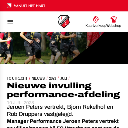
Ons nalatenschap
Kaartverkoop
Webshop
FC UTRECHT
NIEUWE INVULLING PERFORMANCE-AFDELING
NIEUWS
2023
JULI
Nieuwe invulling
performance-afdeling
10 JULI 2023
Jeroen Peters vertrekt, Bjorn Rekelhof en
Rob Druppers vastgelegd.
Manager Performance Jeroen Peters vertrekt