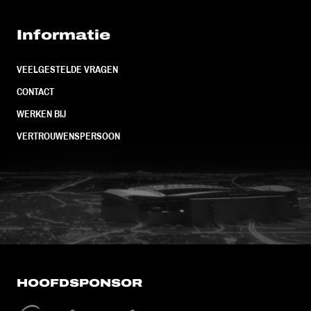
Informatie
VEELGESTELDE VRAGEN
CONTACT
WERKEN BIJ
VERTROUWENSPERSOON
FC Utrecht<br>vanuit<br>het har
HOOFDSPONSOR