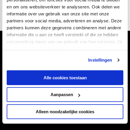
bij Club Brugge.”
en om ons websiteverkeer te analyseren. Ook delen we
informatie over uw gebruik van onze site met onze
partners voor social media, adverteren en analyse. Deze
partners kunnen deze gegevens combineren met andere
informatie die u aan ze heeft verstrekt of die ze hebben
verzameld op basis van uw gebruik van hun services. Je
Volg ons ook via
kan je toestemming beheren op de Cookiepagina.
Instellingen
Navigeer naar
Alle cookies toestaan
CLUB
FOUNDATION
Aanpassen
TEAMS
KAARTVERKOOP
STADION
BUSINESS
Alleen noodzakelijke cookies
SUPPORTERS