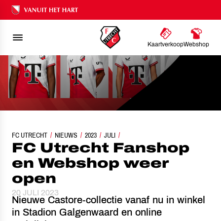
Ons nalatenschap
Kaartverkoop
Webshop
FC UTRECHT
FC UTRECHT FANSHOP EN WEBSHOP WEER OPEN
NIEUWS
2023
JULI
FC Utrecht Fanshop
en Webshop weer
open
20 JULI 2023
Nieuwe Castore-collectie vanaf nu in winkel
in Stadion Galgenwaard en online