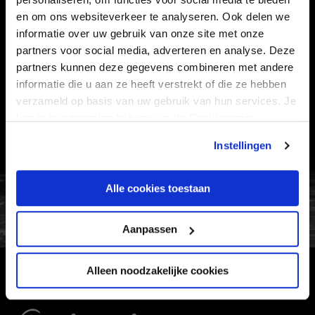
en om ons websiteverkeer te analyseren. Ook delen we
Informatie
informatie over uw gebruik van onze site met onze
partners voor social media, adverteren en analyse. Deze
partners kunnen deze gegevens combineren met andere
VEELGESTELDE VRAGEN
informatie die u aan ze heeft verstrekt of die ze hebben
CONTACT
verzameld op basis van uw gebruik van hun services. Je
WERKEN BIJ
kan je toestemming beheren op de Cookiepagina.
VERTROUWENSPERSOON
Instellingen
FC Utrecht<br>vanuit<br>het har
Alle cookies toestaan
Aanpassen
Alleen noodzakelijke cookies
HOOFDSPONSOR