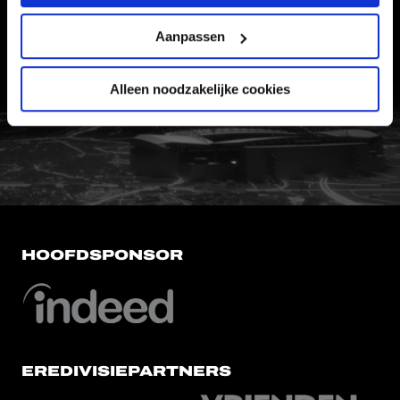
CONTACT
Aanpassen
WERKEN BIJ
VERTROUWENSPERSOON
Alleen noodzakelijke cookies
FC Utrecht<br>vanuit<br>het har
HOOFDSPONSOR
EREDIVISIEPARTNERS