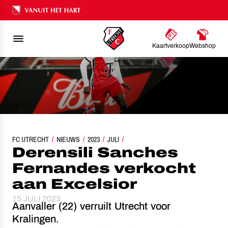
Ons nalatenschap
Kaartverkoop
Webshop
FC UTRECHT
DERENSILI SANCHES FERNANDES VERKOCHT AAN EXCELSIOR
NIEUWS
2023
JULI
Derensili Sanches
Fernandes verkocht
aan Excelsior
15 JULI 2023
Aanvaller (22) verruilt Utrecht voor
Kralingen.