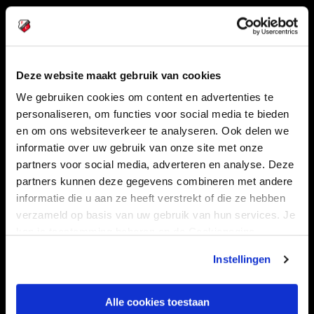
Volg ons ook via
Deze website maakt gebruik van cookies
Navigeer naar
We gebruiken cookies om content en advertenties te
personaliseren, om functies voor social media te bieden
en om ons websiteverkeer te analyseren. Ook delen we
CLUB
FOUNDATION
informatie over uw gebruik van onze site met onze
TEAMS
KAARTVERKOOP
partners voor social media, adverteren en analyse. Deze
STADION
BUSINESS
partners kunnen deze gegevens combineren met andere
informatie die u aan ze heeft verstrekt of die ze hebben
SUPPORTERS
verzameld op basis van uw gebruik van hun services. Je
kan je toestemming beheren op de Cookiepagina.
Instellingen
Informatie
VEELGESTELDE VRAGEN
Alle cookies toestaan