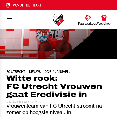
Ons nalatenschap
Kaartverkoop
Webshop
FC UTRECHT
WITTE ROOK: FC UTRECHT VROUWEN GAAT EREDIVISIE IN
NIEUWS
2023
JANUARI
Witte rook:
FC Utrecht Vrouwen
gaat Eredivisie in
24 JANUARI 2023
Vrouwenteam van FC Utrecht stroomt na
zomer op hoogste niveau in.