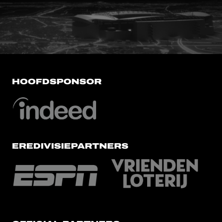
FC Utrecht<br>vanuit<br>het har
HOOFDSPONSOR
EREDIVISIEPARTNERS