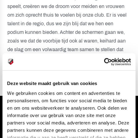
speelt, creëren we de droom voor meiden en vrouwen
om zich oprecht thuis te voelen bij onze club. Er is veel
talent in de regio, dus we zijn blij dat we hen een
podium kunnen bieden. Achter de schermen gaan we,
zoals we dat de voorbije tijd ook al waren, keihard aan
de slag om een volwaardig team samen te stellen dat
zich kan mengen in de strijd om de bovenste zes
plekken in de Vrouwen Eredivisie.”
Deze website maakt gebruik van cookies
We gebruiken cookies om content en advertenties te
personaliseren, om functies voor social media te bieden
en om ons websiteverkeer te analyseren. Ook delen we
Volg ons ook via
informatie over uw gebruik van onze site met onze
partners voor social media, adverteren en analyse. Deze
partners kunnen deze gegevens combineren met andere
informatie die u aan ze heeft verstrekt of die ze hebben