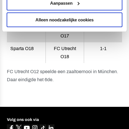
Aanpassen
Sparta O16
FC Utrecht
4-1
O16
Alleen noodzakelijke cookies
PSV O17
FC Utrecht
1-3
O17
Sparta O18
FC Utrecht
1-1
O18
FC Utrecht O12 speelde een zaaltoernooi in München.
Daar eindigde het 6de.
Volg ons ook via