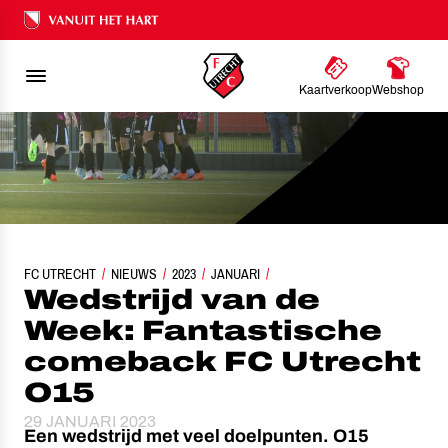
Ons nalatenschap
Kaartverkoop
Webshop
FC UTRECHT
WEDSTRIJD VAN DE WEEK: FANTASTISCHE COMEBACK FC UTRECHT
NIEUWS
2023
JANUARI
Wedstrijd van de
Week: Fantastische
comeback FC Utrecht
O15
29 JANUARI 2023
Een wedstrijd met veel doelpunten. O15