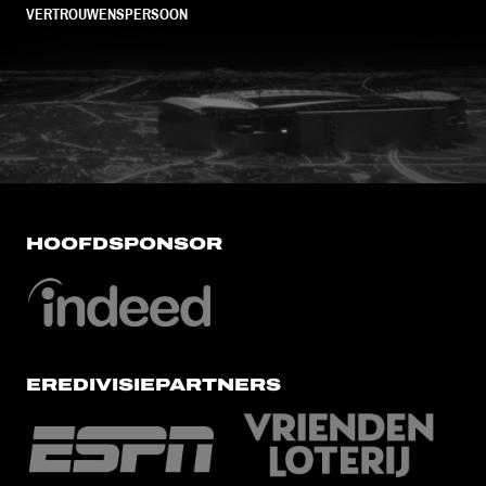
VERTROUWENSPERSOON
FC Utrecht<br>vanuit<br>het har
HOOFDSPONSOR
EREDIVISIEPARTNERS