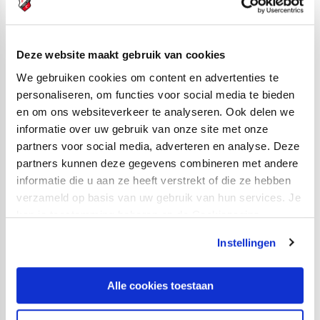
Uitslagen zaterdag 28 januari:
Deze website maakt gebruik van cookies
We gebruiken cookies om content en advertenties te
FC Utrecht
SC Buitenboys
5-10
personaliseren, om functies voor social media te bieden
O10
O10
en om ons websiteverkeer te analyseren. Ook delen we
informatie over uw gebruik van onze site met onze
PSV O11
FC Utrecht
5-16
partners voor social media, adverteren en analyse. Deze
O11
partners kunnen deze gegevens combineren met andere
informatie die u aan ze heeft verstrekt of die ze hebben
FC Utrecht
sc Heerenveen
6-0
verzameld op basis van uw gebruik van hun services. Je
O13
O13
kan je toestemming beheren op de Cookiepagina.
Feyenoord O14
FC Utrecht
2-1
Instellingen
O14
Alle cookies toestaan
FC Utrecht
AFC Ajax O15
5-5
O15