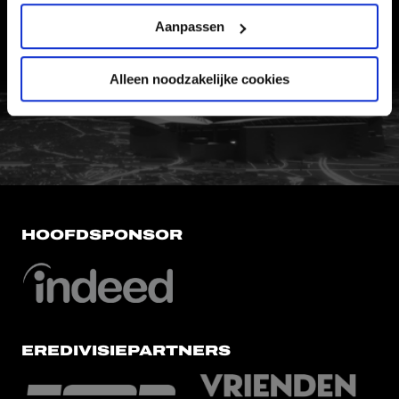
WERKEN BIJ
Aanpassen
VERTROUWENSPERSOON
Alleen noodzakelijke cookies
FC Utrecht<br>vanuit<br>het har
HOOFDSPONSOR
EREDIVISIEPARTNERS