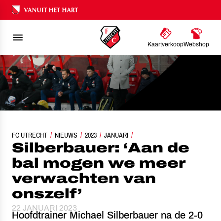
Ons nalatenschap
Kaartverkoop
Webshop
FC UTRECHT
SILBERBAUER: ‘AAN DE BAL MOGEN WE MEER VERWACHTEN VAN ON
NIEUWS
2023
JANUARI
Silberbauer: ‘Aan de
bal mogen we meer
verwachten van
onszelf’
22 JANUARI 2023
Hoofdtrainer Michael Silberbauer na de 2-0