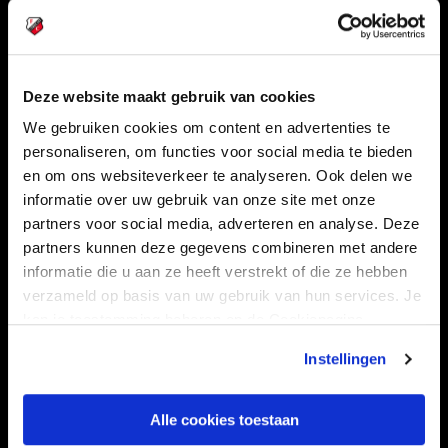
Volg ons ook via
Deze website maakt gebruik van cookies
Navigeer naar
We gebruiken cookies om content en advertenties te
personaliseren, om functies voor social media te bieden
CLUB
FOUNDATION
en om ons websiteverkeer te analyseren. Ook delen we
TEAMS
KAARTVERKOOP
informatie over uw gebruik van onze site met onze
partners voor social media, adverteren en analyse. Deze
STADION
BUSINESS
partners kunnen deze gegevens combineren met andere
SUPPORTERS
informatie die u aan ze heeft verstrekt of die ze hebben
verzameld op basis van uw gebruik van hun services. Je
kan je toestemming beheren op de Cookiepagina.
Informatie
Instellingen
VEELGESTELDE VRAGEN
Alle cookies toestaan
CONTACT