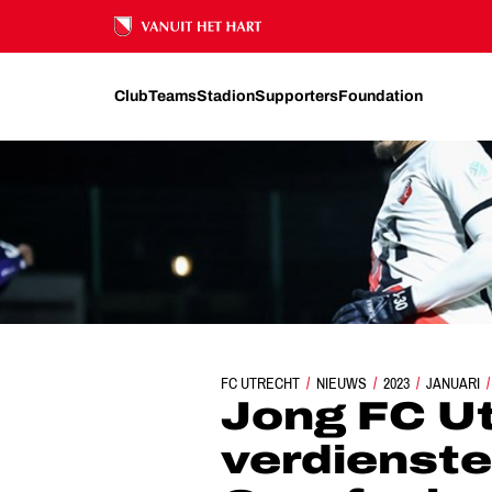
Ons nalatenschap
Club
Teams
Stadion
Supporters
Foundation
FC UTRECHT
JONG FC UTRECHT PAKT VERDIENST
NIEUWS
2023
JANUARI
Jong FC Ut
verdienste