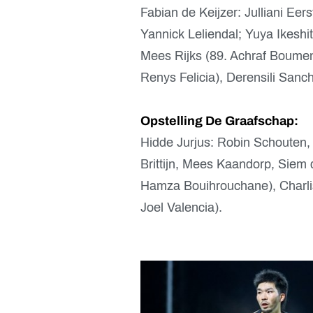
Fabian de Keijzer: Julliani Eer
Yannick Leliendal; Yuya Ikeshit
Mees Rijks (89. Achraf Boumenj
Renys Felicia), Derensili San
Opstelling De Graafschap:
Hidde Jurjus: Robin Schouten, J
Brittijn, Mees Kaandorp, Siem 
Hamza Bouihrouchane), Charli
Joel Valencia).