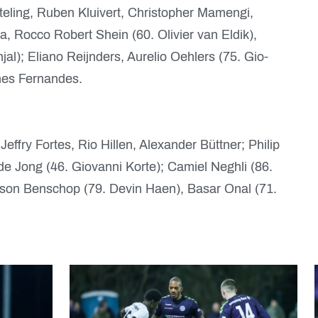
steling, Ruben Kluivert, Christopher Mamengi,
a, Rocco Robert Shein (60. Olivier van Eldik),
al); Eliano Reijnders, Aurelio Oehlers (75. Gio-
ches Fernandes.
effry Fortes, Rio Hillen, Alexander Büttner; Philip
de Jong (46. Giovanni Korte); Camiel Neghli (86.
son Benschop (79. Devin Haen), Basar Onal (71.