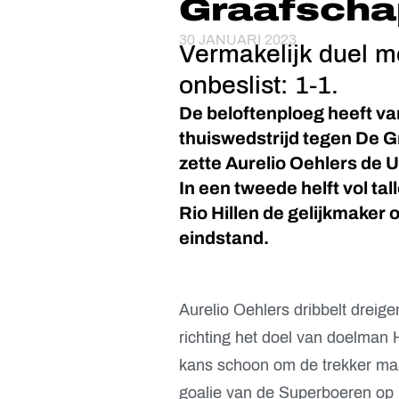
Graafscha
30 JANUARI 2023
Vermakelijk duel m
onbeslist: 1-1.
De beloftenploeg heeft v
thuiswedstrijd tegen De 
zette Aurelio Oehlers de 
In een tweede helft vol ta
Rio Hillen de gelijkmaker 
eindstand.
Aurelio Oehlers dribbelt dreig
richting het doel van doelman Hi
kans schoon om de trekker maa
goalie van de Superboeren op 