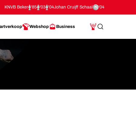
KNVB Beker
'85
'03
'04
Johan Cruijff Schaal
'04
artverkoop
Webshop
Business
Search
Mijn Account