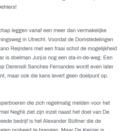
Oehlers!
chap leggen vanaf een meer dan vermakelijke
ningsweg in Utrecht. Voordat de Domstedelingen
ano Reijnders met een fraai schot de mogelijkheid
ar is doelman Jurjus nog een sta-in-de-weg. Een
 op Derensili Sanches Fernandes wordt even later
t, maar ook die kans levert geen doelpunt op.
uperboeren die zich regelmatig melden voor het
iel Neghli ziet zijn inzet naast het doel van De
weede bedrijf is het Alexander Büttner die de
elen probeert te brengen. Maar De Keijzer is