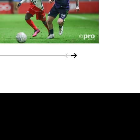
Schuif naar links
Schuif naar rechts
vanuit<br>het hart