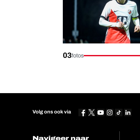
03
fotos
Volg ons ook via
Navigeer naar