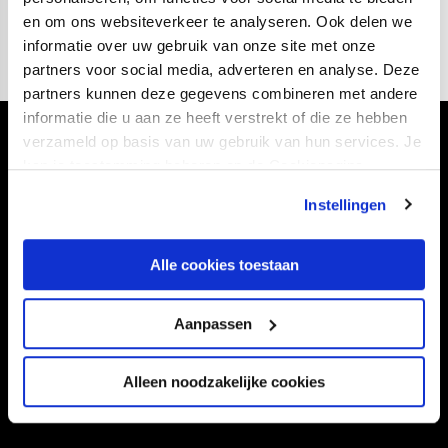
verslag van de wedstrijd volgen.
en om ons websiteverkeer te analyseren. Ook delen we
informatie over uw gebruik van onze site met onze
partners voor social media, adverteren en analyse. Deze
partners kunnen deze gegevens combineren met andere
informatie die u aan ze heeft verstrekt of die ze hebben
verzameld op basis van uw gebruik van hun services. Je
Volg ons ook via
kan je toestemming beheren op de Cookiepagina.
Instellingen
Navigeer naar
Alle cookies toestaan
CLUB
FOUNDATION
Aanpassen
TEAMS
KAARTVERKOOP
STADION
BUSINESS
Alleen noodzakelijke cookies
SUPPORTERS