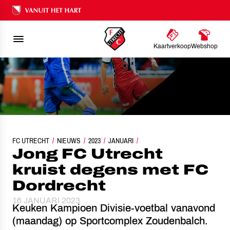
Ons nalatenschap
Kaartverkoop
Webshop
FC UTRECHT
JONG FC UTRECHT KRUIST DEGENS MET FC DORDRECHT
NIEUWS
2023
JANUARI
Jong FC Utrecht
kruist degens met FC
Dordrecht
16 JANUARI 2023
Keuken Kampioen Divisie-voetbal vanavond
(maandag) op Sportcomplex Zoudenbalch.