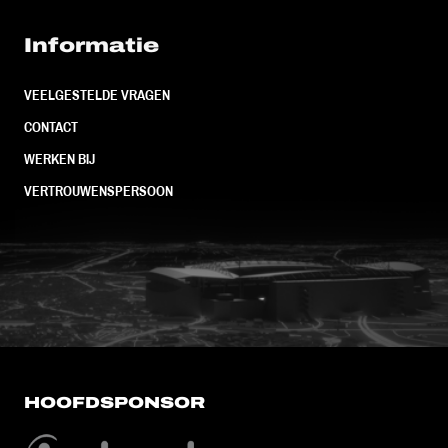
Informatie
VEELGESTELDE VRAGEN
CONTACT
WERKEN BIJ
VERTROUWENSPERSOON
FC Utrecht<br>vanuit<br>het har
HOOFDSPONSOR