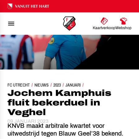
Ons nalatenschap
Kaartverkoop
Webshop
FC UTRECHT
NIEUWS
JOCHEM KAMPHUIS FLUIT BEKERDUEL IN VEGHEL
2023
JANUARI
Jochem Kamphuis
fluit bekerduel in
Veghel
09 JANUARI 2023
KNVB maakt arbitrale kwartet voor
uitwedstrijd tegen Blauw Geel’38 bekend.