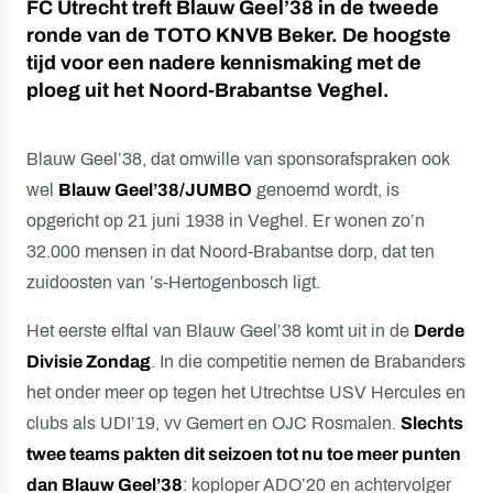
FC Utrecht treft Blauw Geel’38 in de tweede
ronde van de TOTO KNVB Beker. De hoogste
tijd voor een nadere kennismaking met de
ploeg uit het Noord-Brabantse Veghel.
Blauw Geel’38, dat omwille van sponsorafspraken ook
wel
Blauw Geel’38/JUMBO
genoemd wordt, is
opgericht op 21 juni 1938 in Veghel. Er wonen zo’n
32.000 mensen in dat Noord-Brabantse dorp, dat ten
zuidoosten van ’s-Hertogenbosch ligt.
Het eerste elftal van Blauw Geel’38 komt uit in de
Derde
Divisie Zondag
. In die competitie nemen de Brabanders
het onder meer op tegen het Utrechtse USV Hercules en
clubs als UDI’19, vv Gemert en OJC Rosmalen.
Slechts
twee teams pakten dit seizoen tot nu toe meer punten
dan Blauw Geel’38
: koploper ADO’20 en achtervolger