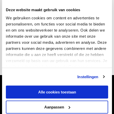
De thuisbasis van Blauw Geel’38 is het
Prins Willem
Deze website maakt gebruik van cookies
Alexander Sportpark
, vernoemd – uiteraard – naar
We gebruiken cookies om content en advertenties te
Koning Willem-Alexander, die in Utrecht is geboren.
personaliseren, om functies voor social media te bieden
Naast de plaatselijke voetbalclub herbergt het sportpark
en om ons websiteverkeer te analyseren. Ook delen we
in Veghel ook onder meer een tennisvereniging, een
informatie over uw gebruik van onze site met onze
hockeyclub en een sporthal.
partners voor social media, adverteren en analyse. Deze
partners kunnen deze gegevens combineren met andere
Foto: Blauw Geel'38
informatie die u aan ze heeft verstrekt of die ze hebben
verzameld op basis van uw gebruik van hun services. Je
kan je toestemming beheren op de Cookiepagina.
Instellingen
Volg ons ook via
Alle cookies toestaan
Aanpassen