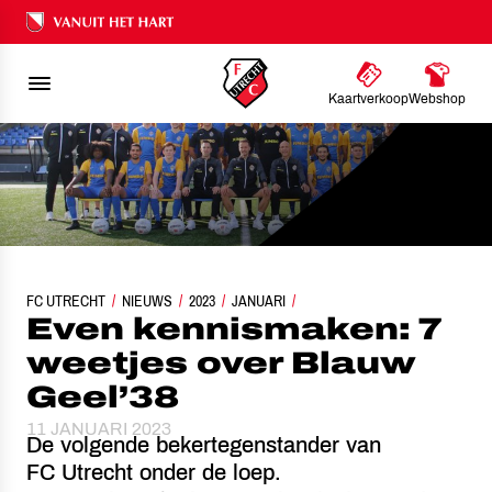
Ons nalatenschap
Kaartverkoop
Webshop
FC UTRECHT
EVEN KENNISMAKEN: 7 WEETJES OVER BLAUW GEEL’38
NIEUWS
2023
JANUARI
Even kennismaken: 7
weetjes over Blauw
Geel’38
11 JANUARI 2023
De volgende bekertegenstander van
FC Utrecht onder de loep.