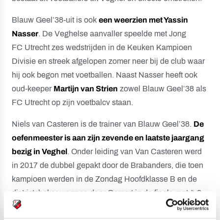
Blauw Geel’38-uit is ook
een weerzien met Yassin
Nasser
. De Veghelse aanvaller speelde met Jong
FC Utrecht zes wedstrijden in de Keuken Kampioen
Divisie en streek afgelopen zomer neer bij de club waar
hij ook begon met voetballen. Naast Nasser heeft ook
oud-keeper
Martijn van Strien
zowel Blauw Geel’38 als
FC Utrecht op zijn voetbalcv staan.
Niels van Casteren is de trainer van Blauw Geel’38.
De
oefenmeester is aan zijn zevende en laatste jaargang
bezig in Veghel
. Onder leiding van Van Casteren werd
in 2017 de dubbel gepakt door de Brabanders, die toen
kampioen werden in de Zondag Hoofdklasse B en de
districtsbeker wonnen door Gemert in de finale met 4-0
te verslaan.