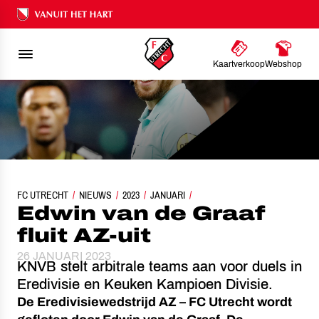
Ons nalatenschap
Kaartverkoop
Webshop
FC UTRECHT
NIEUWS
EDWIN VAN DE GRAAF FLUIT AZ-UIT
2023
JANUARI
Edwin van de Graaf
fluit AZ-uit
26 JANUARI 2023
KNVB stelt arbitrale teams aan voor duels in
Eredivisie en Keuken Kampioen Divisie.
De Eredivisiewedstrijd AZ – FC Utrecht wordt