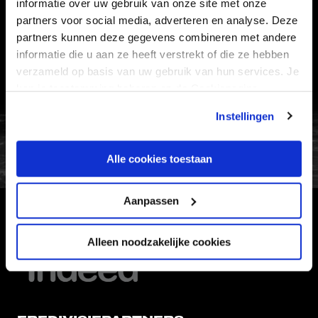
informatie over uw gebruik van onze site met onze
VEELGESTELDE VRAGEN
partners voor social media, adverteren en analyse. Deze
CONTACT
partners kunnen deze gegevens combineren met andere
informatie die u aan ze heeft verstrekt of die ze hebben
WERKEN BIJ
verzameld op basis van uw gebruik van hun services. Je
VERTROUWENSPERSOON
kan je toestemming beheren op de Cookiepagina.
Instellingen
FC Utrecht<br>vanuit<br>het har
Alle cookies toestaan
Aanpassen
HOOFDSPONSOR
Alleen noodzakelijke cookies