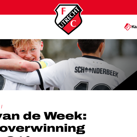
Ka
ENDE OVERWINNING FC UTRECHT O14
van de Week:
 overwinning