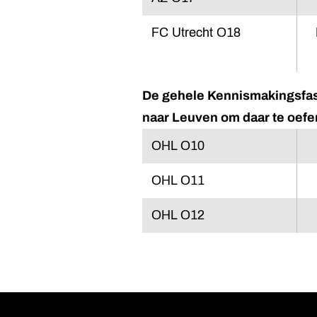
FC Utrecht O18
De gehele Kennismakingsfas
naar Leuven om daar te oef
OHL O10
OHL O11
OHL O12