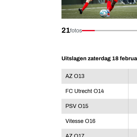
21
fotos
Uitslagen zaterdag 18 februa
AZ O13
FC Utrecht O14
PSV O15
Vitesse O16
AZ O17