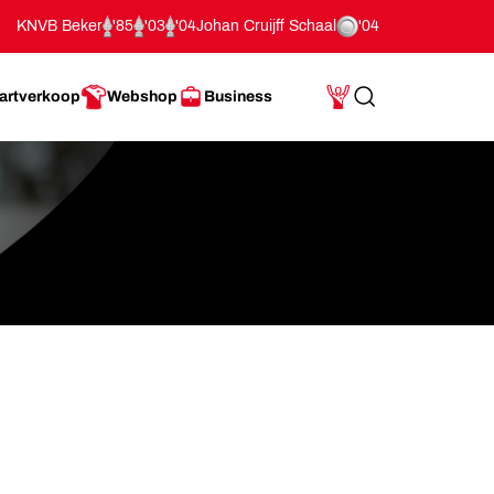
KNVB Beker
'85
'03
'04
Johan Cruijff Schaal
'04
artverkoop
Webshop
Business
Search
Mijn Account