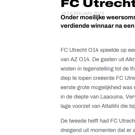
FC Utrech
18 FEBRUARI 2023
Onder moeilijke weersom
verdiende winnaar na een
FC Utrecht O14 speelde op een
van AZ O14. De gasten uit Alk
wisten in tegenstelling tot de 
diep te lopen creëerde FC Utr
eerste grote mogelijkheid was
in de diepte van Laaouina. Ve
lage voorzet van Attallihi die 
De tweede helft had FC Utrecht
dreigend uit momenten dat er a