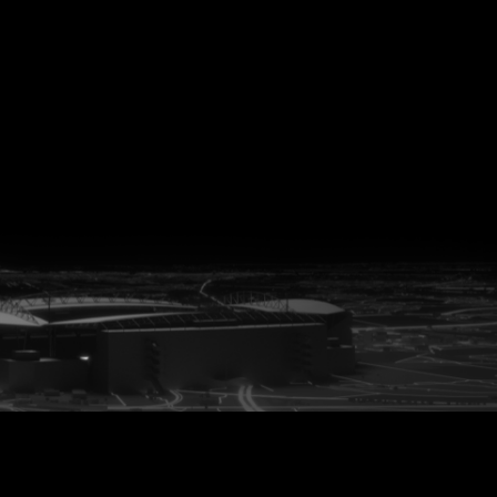
vanuit<br>het hart