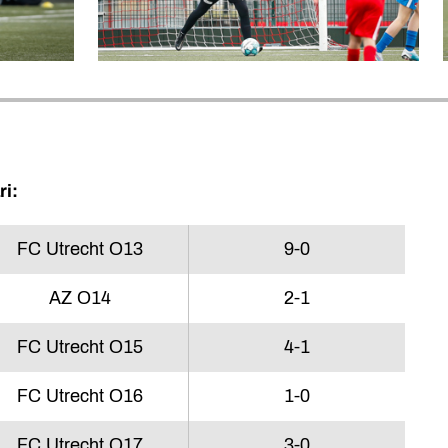
ri:
FC Utrecht O13
9-0
AZ O14
2-1
FC Utrecht O15
4-1
FC Utrecht O16
1-0
FC Utrecht O17
3-0