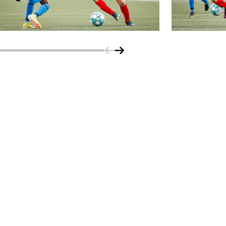
Schuif naar links
Schuif naar rechts