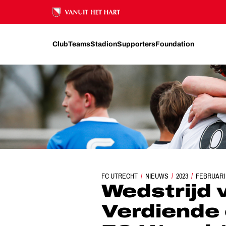
Ons nalatenschap
Club
Teams
Stadion
Supporters
Foundation
FC UTRECHT
WEDSTRIJD VAN DE WEEK: VERDI
NIEUWS
2023
FEBRUARI
Wedstrijd 
Verdiende