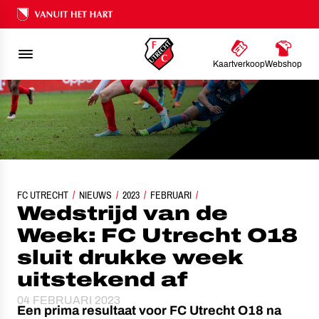
Ons nalatenschap
Kaartverkoop
Webshop
FC UTRECHT
WEDSTRIJD VAN DE WEEK: FC UTRECHT O18 SLUIT DRUKKE WEEK UIT
NIEUWS
2023
FEBRUARI
Wedstrijd van de
Week: FC Utrecht O18
sluit drukke week
uitstekend af
04 FEBRUARI 2023
Een prima resultaat voor FC Utrecht O18 na