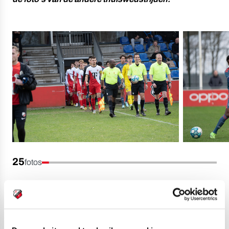
25
fotos
Uitslagen zaterdag 4 februari:
Desto O10
FC Utrecht
4-7