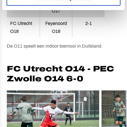
O17
Eindhoven
O17
FC Utrecht
Feyenoord
2-1
O18
O18
De O11 speelt een indoor toernooi in Duitsland.
FC Utrecht O14 - PEC
Zwolle O14 6-0