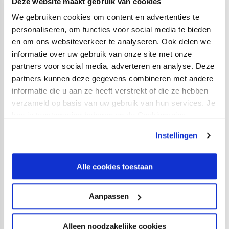
Deze website maakt gebruik van cookies
O10
We gebruiken cookies om content en advertenties te
personaliseren, om functies voor social media te bieden
Vitesse O12
FC Utrecht
4-8
en om ons websiteverkeer te analyseren. Ook delen we
O12
informatie over uw gebruik van onze site met onze
partners voor social media, adverteren en analyse. Deze
Vitesse O13
FC Utrecht
3-0
partners kunnen deze gegevens combineren met andere
O13
informatie die u aan ze heeft verstrekt of die ze hebben
verzameld op basis van uw gebruik van hun services. Je
FC Utrecht
PEC Zwolle
6-0
kan je toestemming beheren op de Cookiepagina.
O14
O14
Instellingen
Vitesse O15
FC Utrecht
2-3
O15
Alle cookies toestaan
FC Utrecht
AZ O16
1-2
Aanpassen
O16
FC Utrecht
FC
3-1
Alleen noodzakelijke cookies