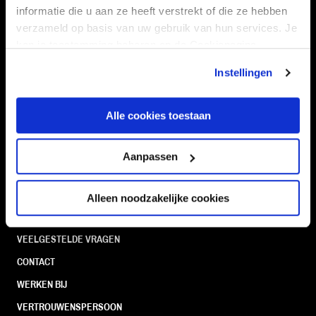
informatie die u aan ze heeft verstrekt of die ze hebben
verzameld op basis van uw gebruik van hun services. Je
Navigeer naar
kan je toestemming beheren op de Cookiepagina.
Instellingen
CLUB
FOUNDATION
TEAMS
KAARTVERKOOP
Alle cookies toestaan
STADION
BUSINESS
SUPPORTERS
Aanpassen
Alleen noodzakelijke cookies
Informatie
VEELGESTELDE VRAGEN
CONTACT
WERKEN BIJ
VERTROUWENSPERSOON