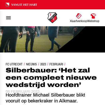
Ons nalatenschap
Kaartverkoop
Webshop
FC UTRECHT
SILBERBAUER: ‘HET ZAL EEN COMPLEET NIEUWE WEDSTRIJD WO
NIEUWS
2023
FEBRUARI
Silberbauer: ‘Het zal
een compleet nieuwe
wedstrijd worden’
06 FEBRUARI 2023
Hoofdtrainer Michael Silberbauer blikt
vooruit op bekerkraker in Alkmaar.