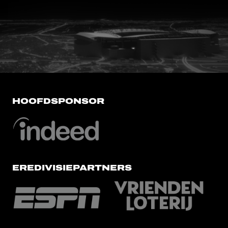
FC Utrecht<br>vanuit<br>het har
HOOFDSPONSOR
EREDIVISIEPARTNERS