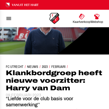
Ons nalatenschap
Kaartverkoop
Webshop
FC UTRECHT
KLANKBORDGROEP HEEFT NIEUWE VOORZITTER: HARRY VAN 
NIEUWS
2023
FEBRUARI
Klankbordgroep heeft
nieuwe voorzitter:
Harry van Dam
09 FEBRUARI 2023
“Liefde voor de club basis voor
samenwerking’’