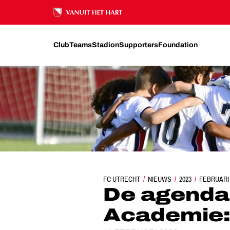
Ons nalatenschap
Club
Teams
Stadion
Supporters
Foundation
FC UTRECHT
NIEUWS
DE AGENDA VAN D
2023
FEBRUARI
De agenda
Academie: