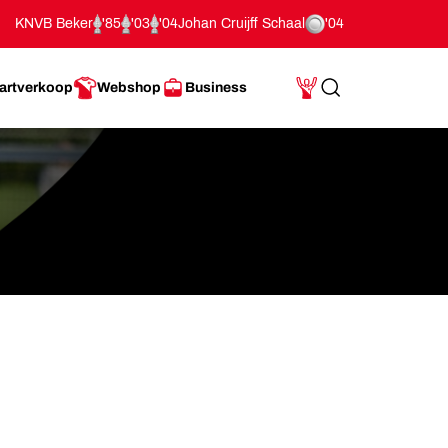
KNVB Beker
'85
'03
'04
Johan Cruijff Schaal
'04
artverkoop
Webshop
Business
Search
Mijn Account