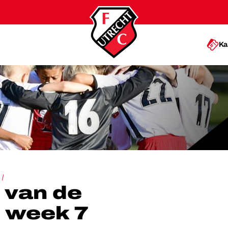
Ka
E ACADEMIE: WEEK 7
 van de
 week 7