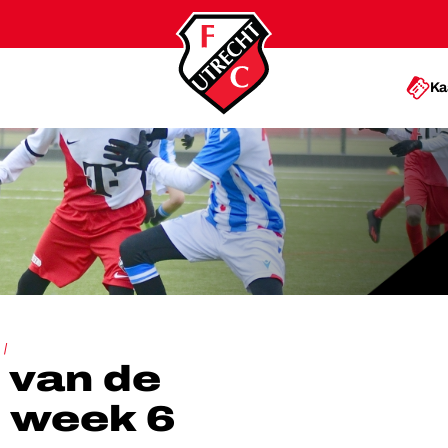
Ka
E ACADEMIE: WEEK 6
 van de
 week 6