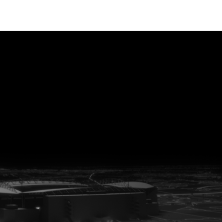
vanuit<br>het hart