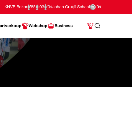
KNVB Beker
'85
'03
'04
Johan Cruijff Schaal
'04
artverkoop
Webshop
Business
Search
Mijn Account