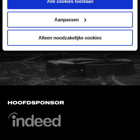
Alle cookies toestaan
VEELGESTELDE VRAGEN
CONTACT
Aanpassen
WERKEN BIJ
VERTROUWENSPERSOON
Alleen noodzakelijke cookies
FC Utrecht<br>vanuit<br>het har
HOOFDSPONSOR