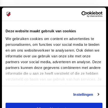
Volg ons ook via
Deze website maakt gebruik van cookies
We gebruiken cookies om content en advertenties te
Navigeer naar
personaliseren, om functies voor social media te bieden
en om ons websiteverkeer te analyseren. Ook delen we
informatie over uw gebruik van onze site met onze
CLUB
FOUNDATION
partners voor social media, adverteren en analyse. Deze
TEAMS
KAARTVERKOOP
partners kunnen deze gegevens combineren met andere
STADION
BUSINESS
informatie die u aan ze heeft verstrekt of die ze hebben
verzameld op basis van uw gebruik van hun services. Je
SUPPORTERS
kan je toestemming beheren op de Cookiepagina.
Instellingen
Informatie