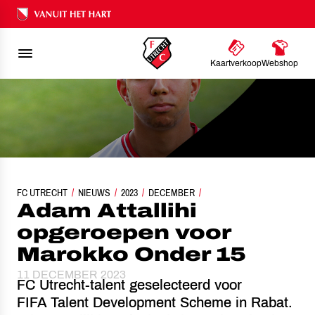
Ons nalatenschap
Kaartverkoop
Webshop
FC UTRECHT
NIEUWS
ADAM ATTALLIHI OPGEROEPEN VOOR MAROKKO ONDER 1
2023
DECEMBER
Adam Attallihi
opgeroepen voor
Marokko Onder 15
11 DECEMBER 2023
FC Utrecht-talent geselecteerd voor
FIFA Talent Development Scheme in Rabat.