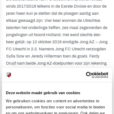
sinds 2017/2018 telkens in de Eerste Divisie en door de
jaren heen kun je stellen dat de ploegen aardig aan
elkaar gewaagd zijn. Vier keer wonnen de Utrechtse
talenten het onderlinge treffen, zes maal zegevierden de
jongelingen uit Noord-Holland. Het werd slechts één
keer gelijk: op 12 oktober 2018 eindigde Jong AZ – Jong
FC Utrecht in 2-2. Namens Jong FC Utrecht verzorgden
Sylla Sow en Jeredy Hilterman toen de goals. Ferdy
Druijf nam beide Jong AZ-doelpunten voor zijn rekening.
Live verslag via X
Jong AZ – Jong FC Utrecht begint vanavond op het
AFAS Trainingscomplex in Wijdewormer om 20.00 uur.
Deze website maakt gebruik van cookies
Via X, voorheen bekend als Twitter, doet FC Utrecht
We gebruiken cookies om content en advertenties te
verslag
van de verrichtingen van de beloftenploeg.
personaliseren, om functies voor social media te bieden
en om ons websiteverkeer te analyseren. Ook delen we