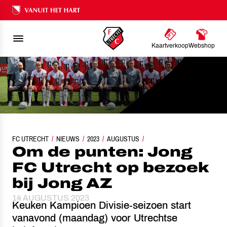
Ons nalatenschap
Kaartverkoop
Webshop
FC UTRECHT
OM DE PUNTEN: JONG FC UTRECHT OP BEZOEK BIJ JONG A
NIEUWS
2023
AUGUSTUS
Om de punten: Jong
FC Utrecht op bezoek
bij Jong AZ
14 AUGUSTUS 2023
Keuken Kampioen Divisie-seizoen start
vanavond (maandag) voor Utrechtse