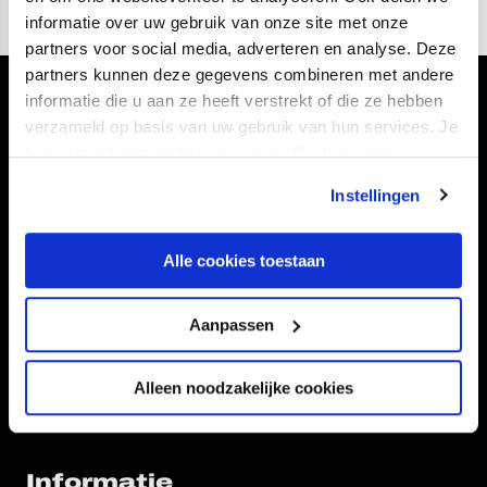
informatie over uw gebruik van onze site met onze
partners voor social media, adverteren en analyse. Deze
partners kunnen deze gegevens combineren met andere
informatie die u aan ze heeft verstrekt of die ze hebben
Volg ons ook via
verzameld op basis van uw gebruik van hun services. Je
kan je toestemming beheren op de Cookiepagina.
Instellingen
Navigeer naar
Alle cookies toestaan
CLUB
FOUNDATION
TEAMS
KAARTVERKOOP
Aanpassen
STADION
BUSINESS
SUPPORTERS
Alleen noodzakelijke cookies
Informatie