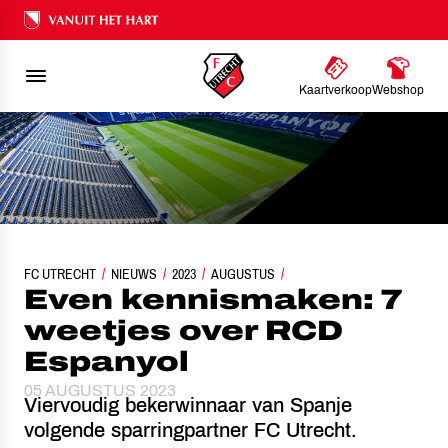
Ons nalatenschap
Kaartverkoop
Webshop
FC UTRECHT
NIEUWS
EVEN KENNISMAKEN: 7 WEETJES OVER RCD ESPANYOL
2023
AUGUSTUS
Even kennismaken: 7
weetjes over RCD
Espanyol
05 AUGUSTUS 2023
Viervoudig bekerwinnaar van Spanje
volgende sparringpartner FC Utrecht.