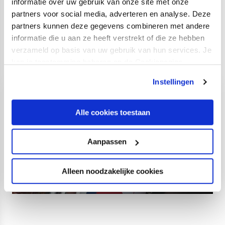
informatie over uw gebruik van onze site met onze
prijzenkast van het Stage Front Stadium staat ook
vier
partners voor social media, adverteren en analyse. Deze
keer de Copa del Rey
. Die werd veroverd in 1929, 1940,
partners kunnen deze gegevens combineren met andere
2000 en 2006.
informatie die u aan ze heeft verstrekt of die ze hebben
verzameld op basis van uw gebruik van hun services. Je
Foto: RCD Espanyol
kan je toestemming beheren op de Cookiepagina.
Instellingen
Alle cookies toestaan
Aanpassen
Alleen noodzakelijke cookies