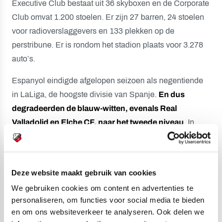
Executive Club bestaat uit 36 skyboxen en de Corporate
Club omvat 1.200 stoelen. Er zijn 27 barren, 24 stoelen
voor radioverslaggevers en 133 plekken op de
perstribune. Er is rondom het stadion plaats voor 3.278
auto’s.
Espanyol eindigde afgelopen seizoen als negentiende
in LaLiga, de hoogste divisie van Spanje.
En dus
degradeerden de blauw-witten, evenals Real
Valladolid en Elche CF, naar het tweede niveau
. In
LaLiga2 hoopt Espanyol hoge ogen te gooien mede
dankzij de kwaliteiten van internationals als Martin
Braithwaite (Denemarken), César Montes (Mexico),
Deze website maakt gebruik van cookies
Keidi Bare (Albanië) en Leandro Cabrera (Urguay).
We gebruiken cookies om content en advertenties te
Kampioen worden op het tweede niveau, dat lukte RCD
personaliseren, om functies voor social media te bieden
en om ons websiteverkeer te analyseren. Ook delen we
Espanyol tot nu toe twee keer: in 1994 en in 2021. In de